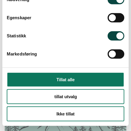
Egenskaper
Statistikk
Markedsføring
Byggverk til besvær
«Byggherren i dette tilfellet er imidlertid en bever med behov for
en mindre heving av vannstanden rundt hytta si»
Tillat alle
tillat utvalg
Ikke tillat