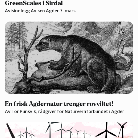
GreenScales i Sirdal
Avisinnlegg Avisen Agder 7. mars
En frisk Agdernatur trenger rovviltet!
Av Tor Punsvik, rådgiver for Naturvernforbundet i Agder