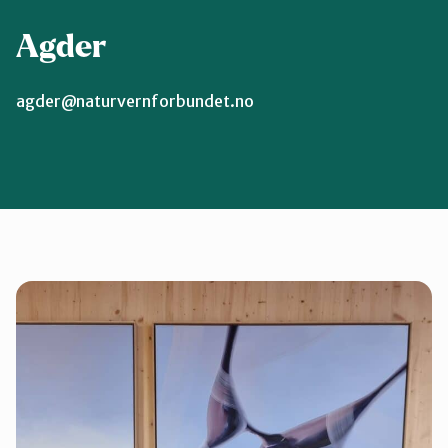
Agder
agder@naturvernforbundet.no