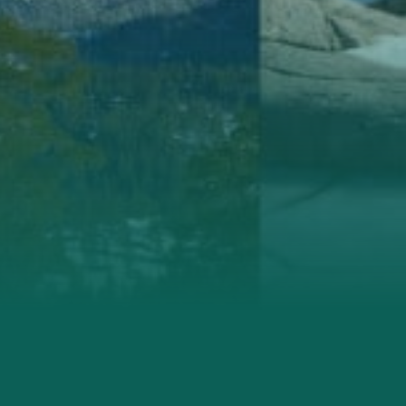
Lillesand
Lindesnes
Lyngdal
Øst i Agder
Setesdal
Vennesla