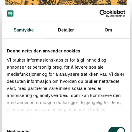
Samtykke
Detaljer
Om
Denne nettsiden anvender cookies
Vi bruker informasjonskapsler for å gi innhold og
annonser et personlig preg, for å levere sosiale
Skånsom vindkraft er ikke mulig
mediefunksjoner og for å analysere trafikken vår. Vi deler
dessuten informasjon om hvordan du bruker nettstedet
vårt, med partnerne våre innen sosiale medier,
annonsering og analysearbeid, som kan kombinere den
med annen informasjon du har gjort tilgjengelig for dem,
eller som de har samlet inn gjennom din bruk av
tjenestene deres.
Samtykkevalg
Nødvendig