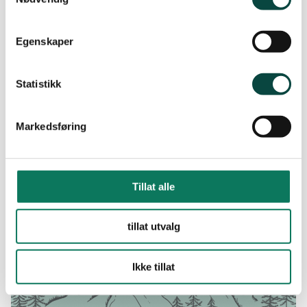
Egenskaper
Statistikk
Markedsføring
Byggverk til besvær
«Byggherren i dette tilfellet er imidlertid en bever med behov for
en mindre heving av vannstanden rundt hytta si»
Tillat alle
tillat utvalg
Ikke tillat