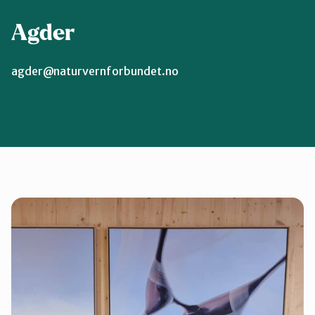
Agder
agder@naturvernforbundet.no