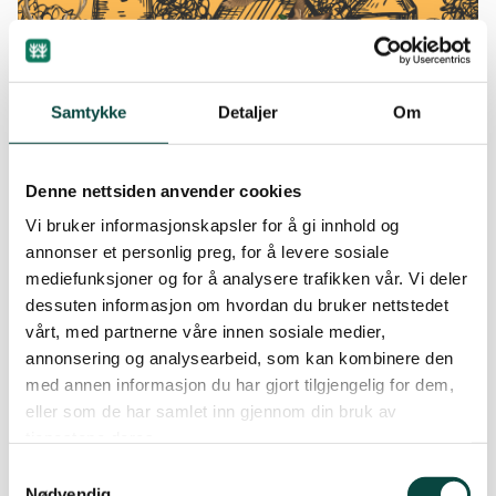
Samtykke
Detaljer
Om
Denne nettsiden anvender cookies
Vi bruker informasjonskapsler for å gi innhold og
annonser et personlig preg, for å levere sosiale
Skånsom vindkraft er ikke mulig
mediefunksjoner og for å analysere trafikken vår. Vi deler
dessuten informasjon om hvordan du bruker nettstedet
vårt, med partnerne våre innen sosiale medier,
annonsering og analysearbeid, som kan kombinere den
med annen informasjon du har gjort tilgjengelig for dem,
eller som de har samlet inn gjennom din bruk av
tjenestene deres.
Samtykkevalg
Nødvendig