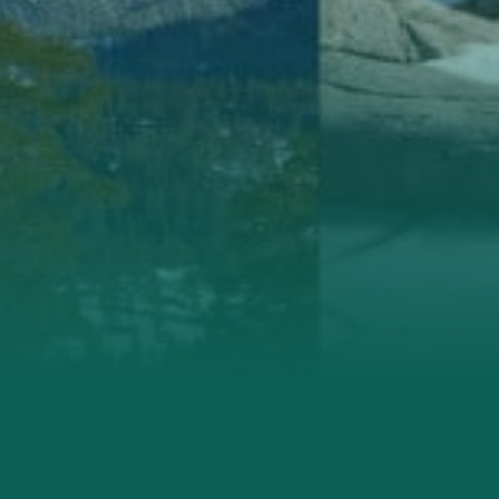
Lillesand
Lindesnes
Lyngdal
Øst i Agder
Setesdal
Vennesla