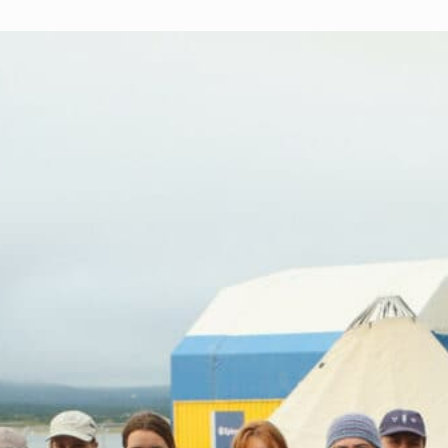
 organisasjon
For presse
Ledige stillinger
n in English