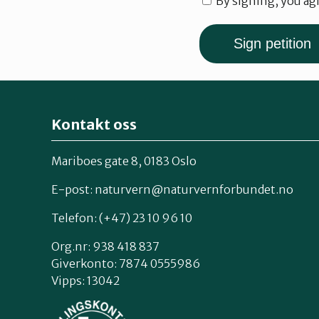
By signing, you ag
Kontakt oss
Mariboes gate 8, 0183 Oslo
E-post:
naturvern@naturvernforbundet.no
Telefon: (+47) 23 10 96 10
Org.nr: 938 418 837
Giverkonto: 7874 0555986
Vipps: 13042