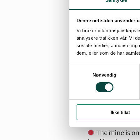
Samtykke
Denne nettsiden anvender c
Vi bruker informasjonskapsler
analysere trafikken vår. Vi 
sosiale medier, annonsering 
Hartree Partners, 
dem, eller som de har samlet
Nussir Mine—a co
Samtykkevalg
threatens a natio
Nødvendig
rights.
30 million tons
marine life and lo
Ikke tillat
approving this ha
The mine is on