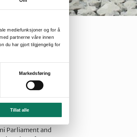
Om
Rasmus Berg
Rasmus Berg
iale mediefunksjoner og for å
 med partnerne våre innen
u har gjort tilgjengelig for
the start-up of the
rway) that
Indigenous Sámi
Markedsføring
fjord, devastating
 in the world still
Tillat alle
ámi Parliament and