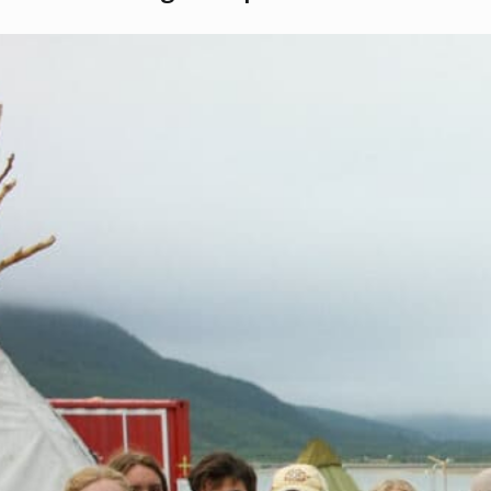
s
Dette er Naturvernforbundet
Vår historie
En inkluderende
dokumenter
Delta på digitale møter
Natur & miljø
Informatio