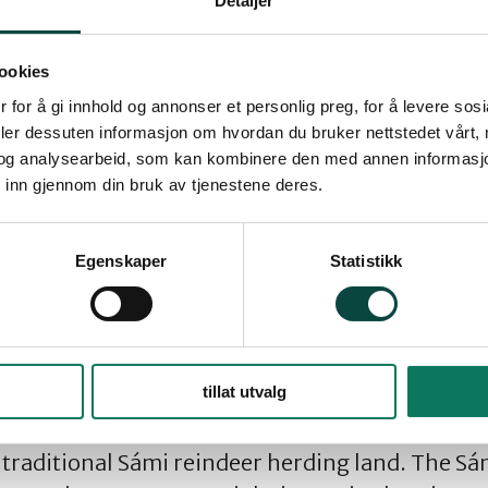
Detaljer
ookies
 for å gi innhold og annonser et personlig preg, for å levere sos
deler dessuten informasjon om hvordan du bruker nettstedet vårt,
og analysearbeid, som kan kombinere den med annen informasjon d
a U.S. investment firm, has just fully financed 
 inn gjennom din bruk av tjenestene deres.
pper mine in Repparfjord, Sápmi (Northern No
nally protected wild salmon fjord and violates 
Egenskaper
Statistikk
 of toxic mining waste will be dumped into the 
cal fisheries. Norway is one of the only countries
tillat utvalg
rmful practice.
 traditional Sámi reindeer herding land. The S