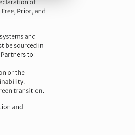
eclaration of
Free, Prior, and
cosystems and
st be sourced in
 Partners to:
on or the
nability.
reen transition.
tion and