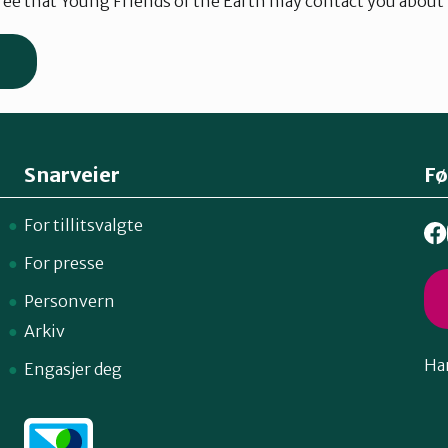
ree that Young Friends of the Earth may contact you about 
Snarveier
Fø
For tillitsvalgte
For presse
Personvern
Arkiv
Har
Engasjer deg