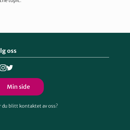
the topic.
lg oss
Min side
 du blitt kontaktet av oss?