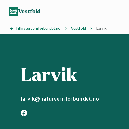
Hopp
til
Vestfold
hovedinnhold
Till naturvernforbundet.no
Vestfold
Larvik
Holmestrand
Sandefjord
Larvik
larvik@naturvernforbundet.no