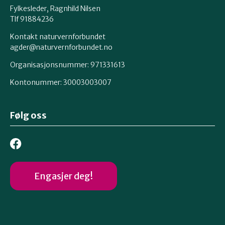
Fylkesleder, Ragnhild Nilsen
Tlf 91884236
Kontakt naturvernforbundet
agder@naturvernforbundet.no
Organisasjonsnummer: 971331613
Kontonummer: 30003003007
Følg oss
Engasjer deg!