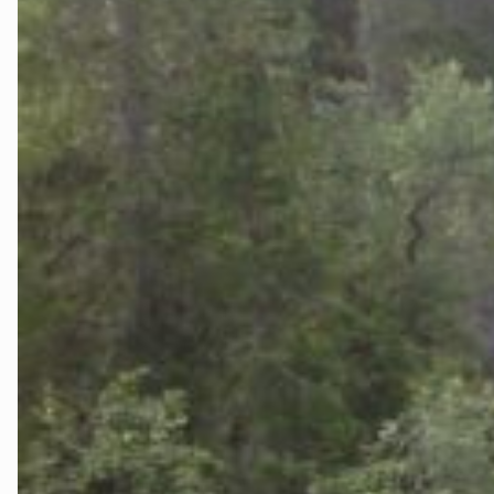
Lillesand
Lindesnes
Lyngdal
Øst i Agder
Setesdal
Vennesla