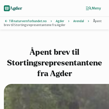
Hopp
til
Agder
Meny
hovedinnhold
Till naturvernforbundet.no
Agder
Arendal
Åpent
brev til Stortingsrepresentantene fra Agder
Finn ditt lokallag
Agder
Åpent brev til
Stortingsrepresentantene
Arendal
fra Agder
Grimstad
Kristiansand