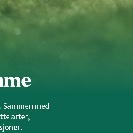
 organisasjon
For presse
Ledige stillinger
n in English
emme
sak. Sammen med
tte arter,
sjoner.