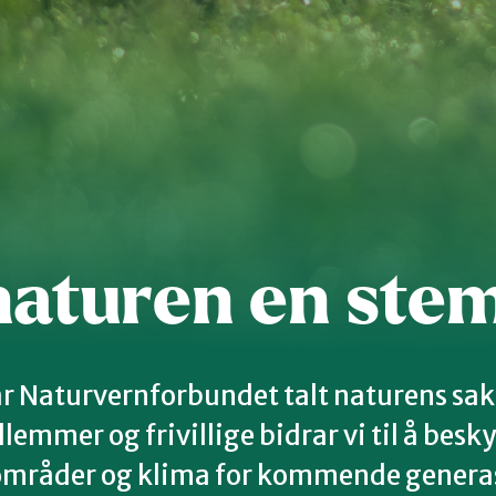
s
Dette er Naturvernforbundet
Vår historie
En inkluderende
dokumenter
Delta på digitale møter
Natur & miljø
Informatio
naturen en st
har Naturvernforbundet talt naturens 
emmer og frivillige bidrar vi til å besky
mråder og klima for kommende genera