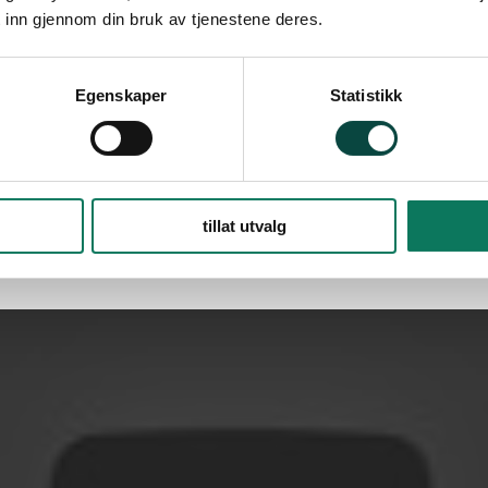
kommer inn – gjennom musikk, dikt, kunst og
 inn gjennom din bruk av tjenestene deres.
historier.
Egenskaper
Statistikk
tillat utvalg