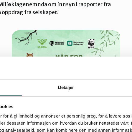
iljøklagenemnda om innsyn i rapporter fra
å oppdrag fra selskapet.
Detaljer
Håp for naturskogen på
ookies
Arendalsuka
 for å gi innhold og annonser et personlig preg, for å levere sos
Velkommen inn i skogen – på Arendalsuka! Døren
deler dessuten informasjon om hvordan du bruker nettstedet vårt,
til Skagerak-katedralen åpnes og skogen
og analysearbeid, som kan kombinere den med annen informasjon d