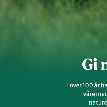
Kontakt os
Styrende 
Gi 
I over 100 år 
våre medl
naturo