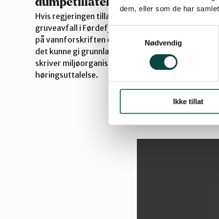
dumpetillatelse
dem, eller som de har samlet
Hvis regjeringen tillater midlertidig dumping av
gruveavfall i Førdefjorden, er det et klart brudd
Samtykkevalg
på vannforskriften og vanndirektivet. I tilfelle vil
Nødvendig
det kunne gi grunnlag for et nytt søksmål,
skriver miljøorganisasjonene i sin
høringsuttalelse.
Ikke tillat