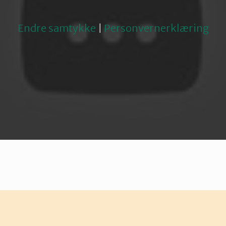
Endre samtykke
|
Personvernerklæring