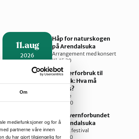
Håp for naturskogen
11.aug
på Arendalsuka
Arrangement med konsert
2026
Kl. 15:30
Fra overforbruk til
ombruk: Hva må
12.aug
endres?
Om
2026
Samtale
Kl. 09:30
Naturvernforbundet
11.aug
på Arendalsuka
iale mediefunksjoner og for å
 med partnerne våre innen
Politisk festival
2026
Kl. 08:00
u har gjort tilgjengelig for