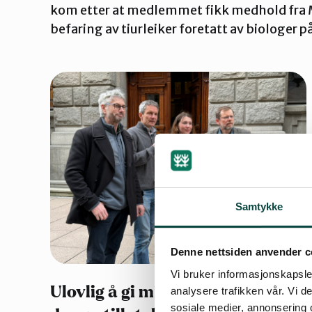
kom etter at medlemmet fikk medhold fra M
befaring av tiurleiker foretatt av biologer p
Samtykke
Denne nettsiden anvender c
Vi bruker informasjonskapsler
Ulovlig å gi midlertidig
analysere trafikken vår. Vi 
sosiale medier, annonsering 