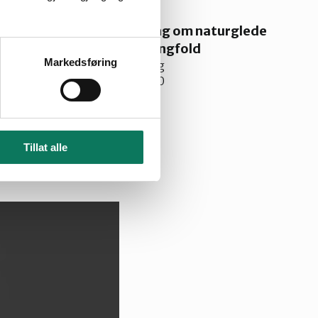
Samling om naturglede
29.aug
og mangfold
Markedsføring
Samling
2026
Kl. 10:00
Se flere aktiviteter
Tillat alle