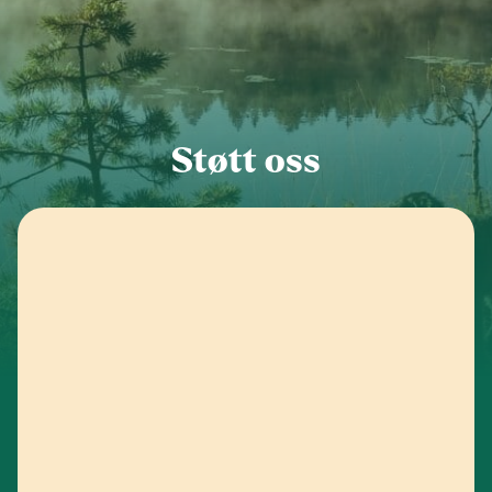
Innlandet
Møre og Romsdal
Støtt oss
Nordland
Oslo og Akershus
Sogn og Fjordane
Støtt oss
Trøndelag