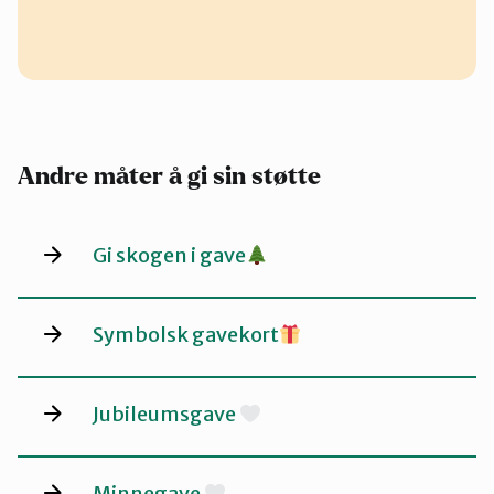
Andre måter å gi sin støtte
Gi skogen i gave
Symbolsk gavekort
Jubileumsgave
Minnegave