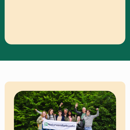
Telemark
Troms
Vestfold
Østfold
Rogaland