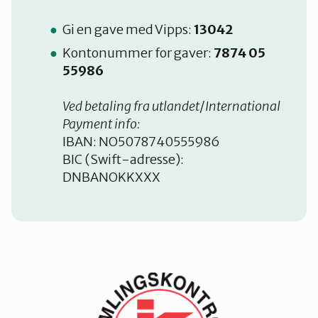
Gi en gave med Vipps:
13042
Kontonummer for gaver:
7874 05
55986
Ved betaling fra utlandet
/
International
Payment info:
IBAN: NO5078740555986
BIC (Swift-adresse):
DNBANOKKXXX