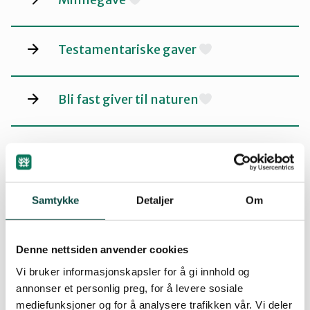
Testamentariske gaver
Bli fast giver til naturen
Bli medlem
Få med hele familien
Samtykke
Detaljer
Om
Få med flere på laget
Denne nettsiden anvender cookies
Vi bruker informasjonskapsler for å gi innhold og
annonser et personlig preg, for å levere sosiale
Bedriftsavtaler
mediefunksjoner og for å analysere trafikken vår. Vi deler