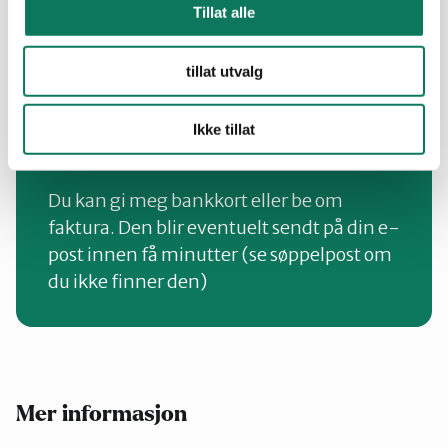
Tillat alle
tillat utvalg
Vil du gi en gave med fra din
Ikke tillat
bedrift kan du gjøre det her.
Du kan gi meg bankkort eller be om
faktura. Den blir eventuelt sendt på din e-
post innen få minutter (se søppelpost om
du ikke finner den)
Mer informasjon