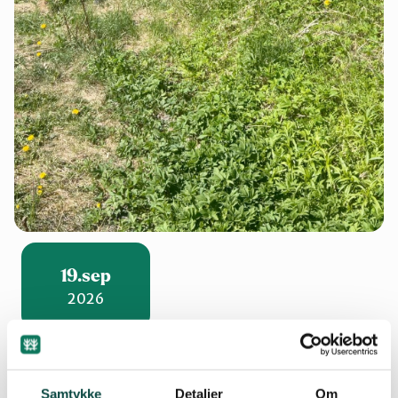
19.sep
2026
Bli med på dugnad for naturrestaurering på
Samtykke
Detaljer
Om
Nesøya