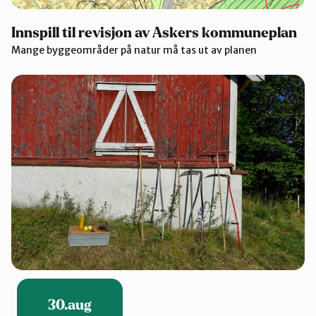
Innspill til revisjon av Askers kommuneplan
Mange byggeområder på natur må tas ut av planen
30.aug