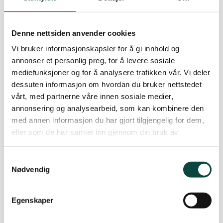
Denne nettsiden anvender cookies
Vi bruker informasjonskapsler for å gi innhold og
annonser et personlig preg, for å levere sosiale
mediefunksjoner og for å analysere trafikken vår. Vi deler
dessuten informasjon om hvordan du bruker nettstedet
vårt, med partnerne våre innen sosiale medier,
annonsering og analysearbeid, som kan kombinere den
med annen informasjon du har gjort tilgjengelig for dem,
eller som de har samlet inn gjennom din bruk av
tjenestene deres.
Samtykkevalg
Nødvendig
Bli med på jakten på ildsandbia
Er vi heldige så gjøres aller første funn av ildsandbie i Asker
Egenskaper
denne sommeren!