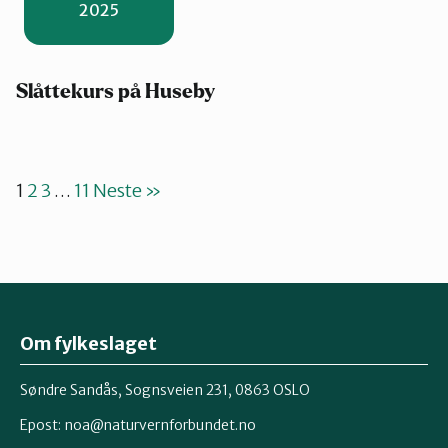
2025
Slåttekurs på Huseby
1
2
3
…
11
Neste »
Om fylkeslaget
Søndre Sandås, Sognsveien 231, 0863 OSLO
Epost:
noa@naturvernforbundet.no