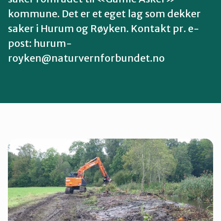
Nes
kommune. Det er et eget lag som dekker
saker i Hurum og Røyken. Kontakt pr. e-
post: hurum-
Nesodden
royken@naturvernforbundet.no
Nittedal
Nordre Follo
Oslo Nord
Oslo Øst
Oslo Sør