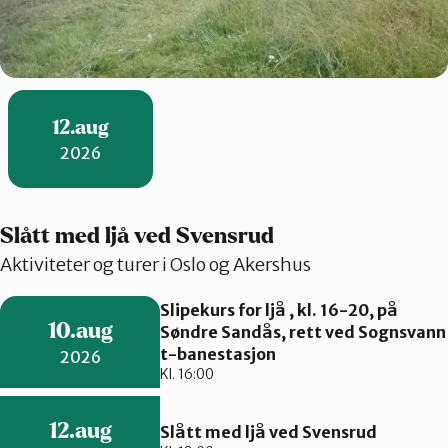
12.aug
2026
Slått med ljå ved Svensrud
Aktiviteter og turer i Oslo og Akershus
Slipekurs for ljå , kl. 16-20, på
10.aug
Søndre Sandås, rett ved Sognsvann
t-banestasjon
2026
Kl. 16:00
12.aug
Slått med ljå ved Svensrud