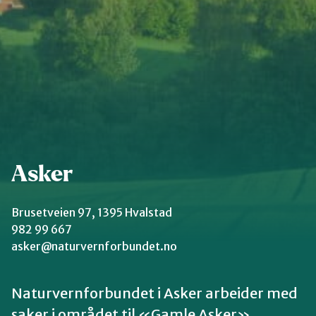
Groruddalen
Hurum og Røyken
Jevnaker
Asker
Lillestrøm
Brusetveien 97, 1395 Hvalstad
Lørenskog
982 99 667
asker@naturvernforbundet.no
Nannestad og Gjerdrum
Naturvernforbundet i Asker arbeider med
saker i området til «Gamle Asker»