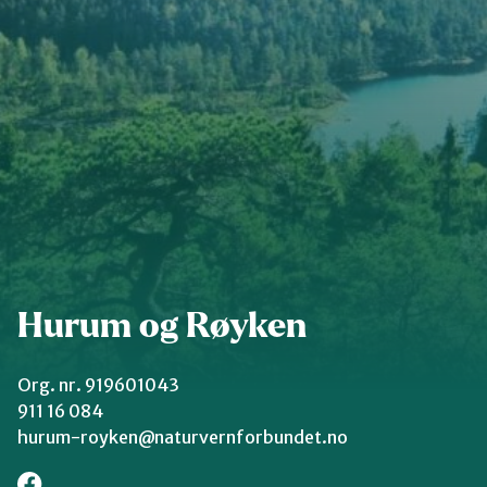
Groruddalen
Hurum og Røyken
Jevnaker
Lillestrøm
Hurum og Røyken
Lørenskog
Org. nr. 919601043
911 16 084
Nannestad og Gjerdrum
hurum-royken@naturvernforbundet.no