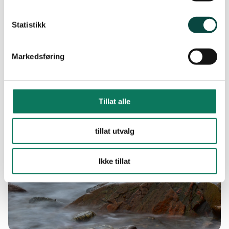
Statistikk
Bytte av fylkeslag
Markedsføring
Lokallaget i Hurum og Røyken bytter fylkeslag fra Buskerud
til Akershus
Tillat alle
tillat utvalg
Ikke tillat