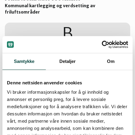
Nes
Kommunal kartlegging og verdsetting av
friluftsområder
Nesodden
B
Nittedal
Biogassanlegg på Bergermoen, Jevnaker
Samtykke
Detaljer
Om
HRA (Hadeland og Ringerike Avfallsselskap AS) har planer
Nordre Follo
om å utvide biogassanlegget på Trollmyra. Planene
innebærer at planprosessen tar høyde for at tiltaket vil bli
definert som et storulykkeanlegg som utløser kravene i
Denne nettsiden anvender cookies
storulykkeforskriften.
Oslo Nord
Vi bruker informasjonskapsler for å gi innhold og
annonser et personlig preg, for å levere sosiale
S
mediefunksjoner og for å analysere trafikken vår. Vi deler
Oslo Øst
dessuten informasjon om hvordan du bruker nettstedet
vårt, med partnerne våre innen sosiale medier,
annonsering og analysearbeid, som kan kombinere den
Sterk lokal motstand mot nye hyttefelt ved
Oslo Sør