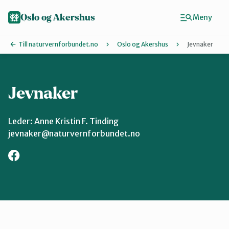
Hopp
til
Oslo og Akershus
Meny
hovedinnhold
Till naturvernforbundet.no
Oslo og Akershus
Jevnaker
Jevnaker
Finn ditt lokallag
Ås
Leder: Anne Kristin F. Tinding
jevnaker@naturvernforbundet.no
Asker
Aurskog-Høland
Bærum