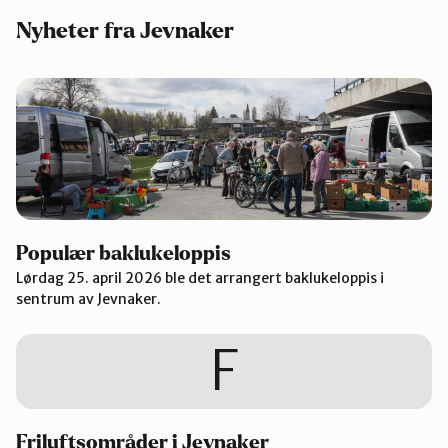
Nyheter fra Jevnaker
Groruddalen
Hurum og Røyken
Jevnaker
Lillestrøm
Populær baklukeloppis
Lørdag 25. april 2026 ble det arrangert baklukeloppis i
sentrum av Jevnaker.
Lørenskog
F
Nannestad og Gjerdrum
Friluftsområder i Jevnaker