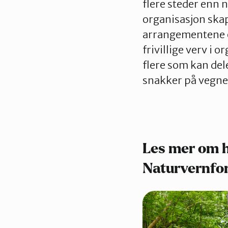
flere steder enn 
organisasjon skap
arrangementene o
frivillige verv i o
flere som kan del
snakker på vegne
Les mer om h
Naturvernfo