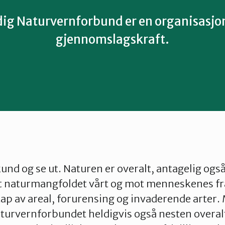
ig Naturvernforbund er en organisasjo
gjennomslagskraft.
kund og se ut. Naturen er overalt, antagelig også
t naturmangfoldet vårt og mot menneskenes fra
ap av areal, forurensing og invaderende arter.
aturvernforbundet heldigvis også nesten overalt 