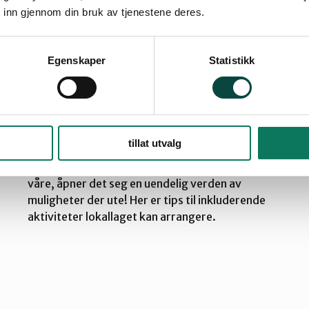
 inn gjennom din bruk av tjenestene deres.
Egenskaper
Statistikk
10 tips til inkluderende
tillat utvalg
vinteraktiviteter
Når snøen og vinteren sakte inntar omgivelsene
våre, åpner det seg en uendelig verden av
muligheter der ute! Her er tips til inkluderende
aktiviteter lokallaget kan arrangere.