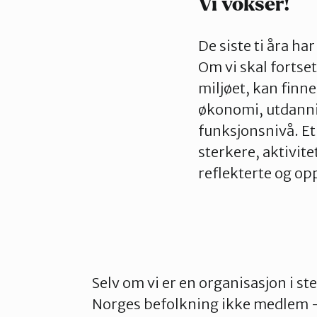
Vi vokser!
De siste ti åra ha
Om vi skal fortset
miljøet, kan finne
økonomi, utdannin
funksjonsnivå. E
sterkere, aktivi
reflekterte og op
Selv om vi er en organisasjon i ster
Norges befolkning ikke medlem –