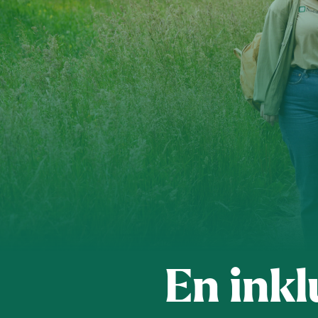
Kontakt os
Styrende 
En ink