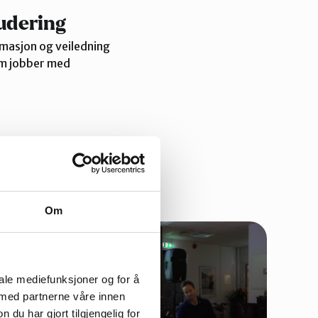
udering
rmasjon og veiledning
som jobber med
Om
iale mediefunksjoner og for å
 med partnerne våre innen
u har gjort tilgjengelig for