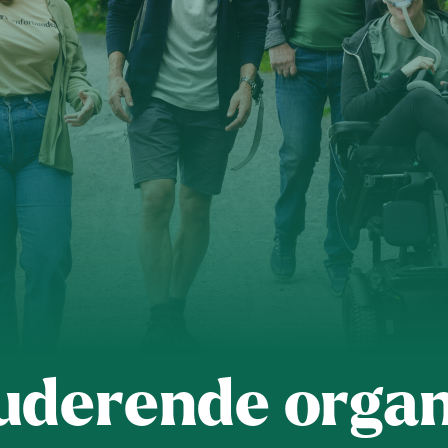
s
Dette er Naturvernforbundet
Vår historie
En inkluderende
dokumenter
Delta på digitale møter
Natur & miljø
Informatio
luderende organ