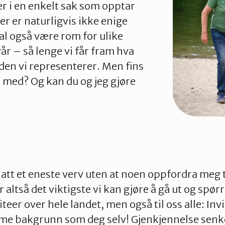
er i en enkelt sak som opptar
r er naturligvis ikke enige
kal også være rom for ulike
r – så lenge vi får fram hva
den vi representerer. Men fins
i med? Og kan du og jeg gjøre
hatt et eneste verv uten at noen oppfordra meg ti
er altså det viktigste vi kan gjøre å gå ut og spø
iteer over hele landet, men også til oss alle: In
mme bakgrunn som deg selv! Gjenkjennelse senke