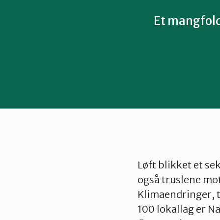
Et mangfold
Løft blikket et se
også truslene mo
Klimaendringer, t
100 lokallag er N