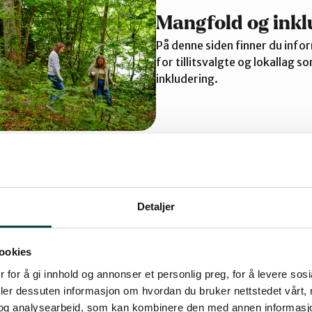
Mangfold og inkl
På denne siden finner du info
for tillitsvalgte og lokallag 
inkludering.
Detaljer
ookies
 for å gi innhold og annonser et personlig preg, for å levere sos
deler dessuten informasjon om hvordan du bruker nettstedet vårt,
og analysearbeid, som kan kombinere den med annen informasjon d