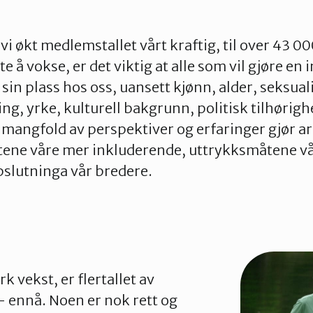
r vi økt medlemstallet vårt kraftig, til over 43
te å vokse, er det viktig at alle som vil gjøre en 
 sin plass hos oss, uansett kjønn, alder, seksuali
g, yrke, kulturell bakgrunn, politisk tilhørigh
t mangfold av perspektiver og erfaringer gjør 
tetene våre mer inkluderende, uttrykksmåtene v
pslutninga vår bredere.
k vekst, er flertallet av
 ennå. Noen er nok rett og