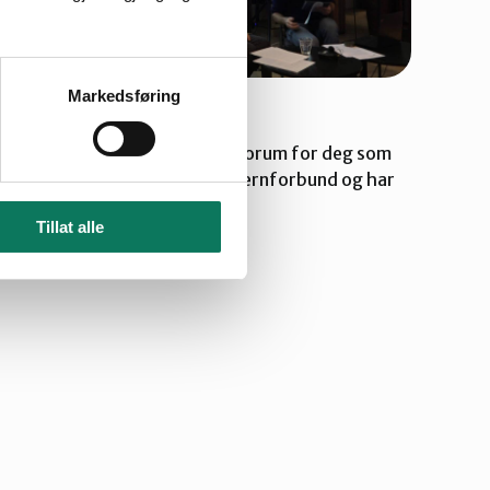
Markedsføring
Veterangruppa
Naturvernforbundet har et forum for deg som
er medlem av Norges Naturvernforbund og har
fylt 60 år.
Tillat alle