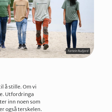
Fartein Rudjord
l å stille. Om vi
rre. Utfordringa
viter inn noen som
r også terskelen.