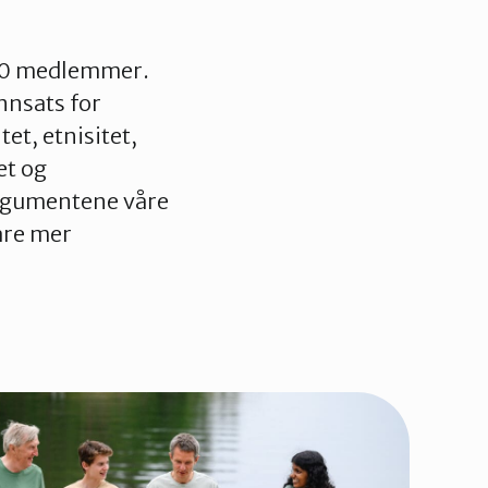
 000 medlemmer.
innsats for
tet, etnisitet,
et og
argumentene våre
åre mer