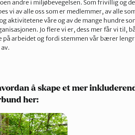
noen andre i miljøbevegelsen. Som frivillig og 
es vi av alle oss som er medlemmer, av alle som
g aktivitetene våre og av de mange hundre som
rganisasjonen. Jo flere vi er, dess mer får vi til, b
e på arbeidet og fordi stemmen vår bærer lengre 
 av.
vordan å skape et mer inkluderen
rbund her: