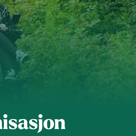
 organisasjon
For presse
Ledige stillinger
n in English
isasjon