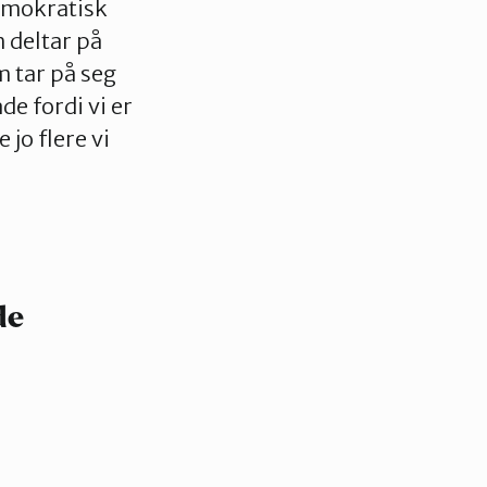
demokratisk
 deltar på
 tar på seg
åde fordi vi er
jo flere vi
de