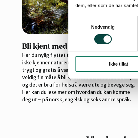
dem, eller som de har samlet
Samtykkevalg
Nødvendig
Bli kjent med Norges natur
Har du nylig flyttet til Norge, eller føler du at du
ikke kjenner naturen her så godt? I Norge er det
Ikke tillat
trygt og gratis å være ute i naturen. Det er en
veldig fin måte å bli kjent med området du bor i,
og det er bra for helsa å være ute og bevege seg.
Her kan du lese mer om hvordan du kan komme
deg ut – på norsk, engelsk og seks andre språk.