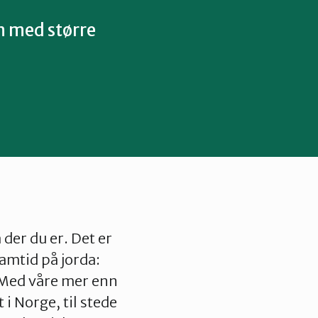
n med større
 der du er. Det er
mtid på jorda:
 Med våre mer enn
i Norge, til stede