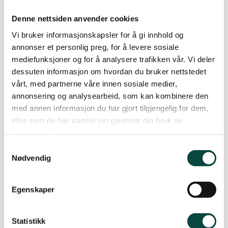
30.05.2025 10:09
Lillesand
Denne nettsiden anvender cookies
Vi bruker informasjonskapsler for å gi innhold og
annonser et personlig preg, for å levere sosiale
Lindesnes
mediefunksjoner og for å analysere trafikken vår. Vi deler
Bli med og prøv deg på artsregistrering 11 juni på
dessuten informasjon om hvordan du bruker nettstedet
kroodden! Du får hjelp, veiledning til ulike nivået,
vårt, med partnerne våre innen sosiale medier,
og hyggelige turkamerater. Ta med turtøy og
Lyngdal
annonsering og analysearbeid, som kan kombinere den
helst den nedlastbare appen
artsorakelet
.
med annen informasjon du har gjort tilgjengelig for dem,
eller som de har samlet inn gjennom din bruk av
Øst i Agder
Oppmøte er klokka 19.00 ved
Kroodden busstopp
.
tjenestene deres.
Samtykkevalg
Dersom du kommer med bil, så finnes det
Nødvendig
Setesdal
parkeringsplasser
langs veien Kroodden som går
mot Kanonmuseet. Det må imidlertid da
Egenskaper
påregnes noen minutters gange til oppmøtested.
Vennesla
Dersom du ikke finner frem kan du ring på 915 98
Statistikk
368.