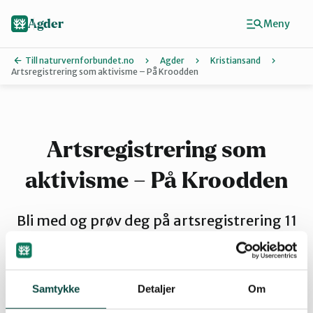
Hopp
til
Agder
Meny
hovedinnhold
Till naturvernforbundet.no
Agder
Kristiansand
Artsregistrering som aktivisme – På Kroodden
Finn ditt lokallag
Agder
Artsregistrering som
aktivisme – På Kroodden
Arendal
Bli med og prøv deg på artsregistrering 11
Grimstad
juni klokken 19 på Kroodden!
Kristiansand
Samtykke
Detaljer
Om
By
kristiansand