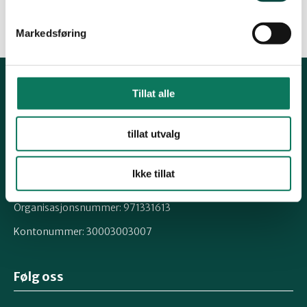
Markedsføring
Tillat alle
Kontakt fylkeslaget
Fylkesleder, Ragnhild Nilsen
tillat utvalg
Tlf 91884236
Kontakt naturvernforbundet
Ikke tillat
agder@naturvernforbundet.no
Organisasjonsnummer: 971331613
Kontonummer: 30003003007
Følg oss