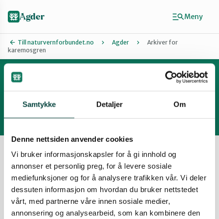
Hopp
til
Agder
Meny
hovedinnhold
Till naturvernforbundet.no
Agder
Arkiver for
karemosgren
Finn ditt lokallag
Agder
Artikler
Samtykke
Detaljer
Om
Arendal
Denne nettsiden anvender cookies
Vis filter
Vi bruker informasjonskapsler for å gi innhold og
Grimstad
annonser et personlig preg, for å levere sosiale
mediefunksjoner og for å analysere trafikken vår. Vi deler
dessuten informasjon om hvordan du bruker nettstedet
Kristiansand
Fremmedart: GYVEL
vårt, med partnerne våre innen sosiale medier,
annonsering og analysearbeid, som kan kombinere den
21.02.2024
Innlegg
Nyhet