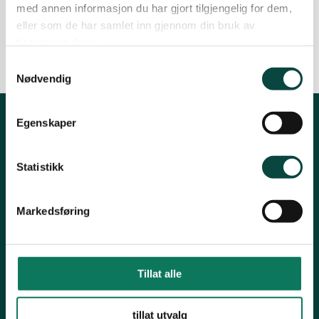
med annen informasjon du har gjort tilgjengelig for dem,
Lillesand
eller som de har samlet inn gjennom din bruk av
tjenestene deres.
Samtykkevalg
Lindesnes
Nødvendig
Egenskaper
Lyngdal
Kontakt fylkeslaget
Statistikk
Fylkesleder, Ragnhild Nilsen
Øst i Agder
Tlf 91884236
Kontakt naturvernforbundet
Markedsføring
agder@naturvernforbundet.no
Setesdal
Organisasjonsnummer: 971331613
Tillat alle
Kontonummer: 30003003007
Vennesla
tillat utvalg