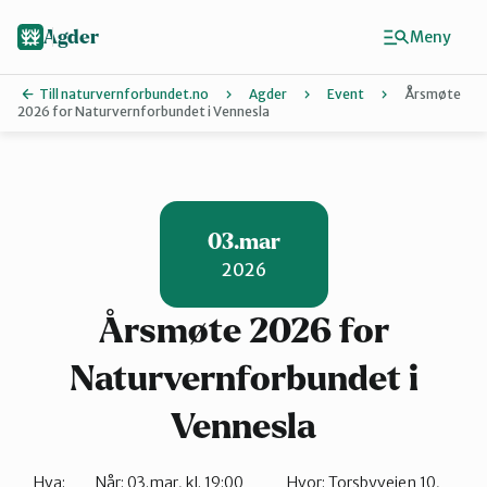
Hopp
til
Agder
Meny
hovedinnhold
Till naturvernforbundet.no
Agder
Event
Årsmøte
2026 for Naturvernforbundet i Vennesla
Finn ditt lokallag
Agder
03.mar
2026
Arendal
Årsmøte 2026 for
Grimstad
Naturvernforbundet i
Vennesla
Kristiansand
Hva:
Når:
03.mar, kl. 19:00
Hvor:
Torsbyveien 10,