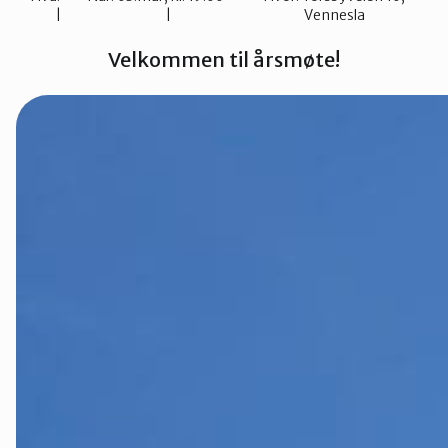
Vennesla
Lillesand
Velkommen til årsmøte!
Lindesnes
Lyngdal
Øst i Agder
Setesdal
Vennesla