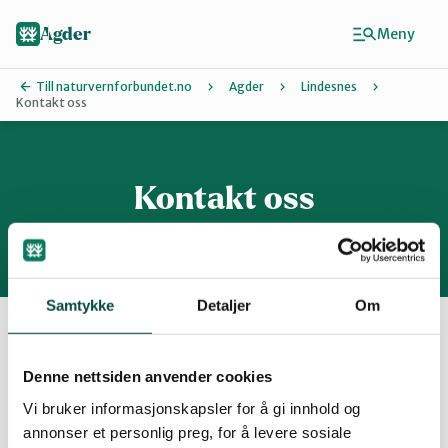
Hopp
til
Agder
Meny
hovedinnhold
Till naturvernforbundet.no
Agder
Lindesnes
Kontakt oss
Finn ditt lokallag
Agder
Kontakt oss
Arendal
Samtykke
Detaljer
Om
Grimstad
Denne nettsiden anvender cookies
Ta kontakt med Naturvernforbundet i
Kristiansand
Vi bruker informasjonskapsler for å gi innhold og
Lindesnes.
annonser et personlig preg, for å levere sosiale