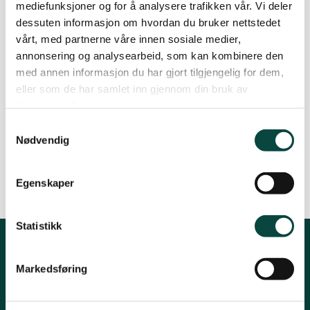
mediefunksjoner og for å analysere trafikken vår. Vi deler
Leder: Rådmund Steinsvåg
Lillesand
dessuten informasjon om hvordan du bruker nettstedet
vårt, med partnerne våre innen sosiale medier,
E-post:
lindesnes@naturvernforbundet.no
annonsering og analysearbeid, som kan kombinere den
Lindesnes
med annen informasjon du har gjort tilgjengelig for dem,
Telefon: 901 60 166
eller som de har samlet inn gjennom din bruk av
tjenestene deres.
Adresse: Ytre Sandgate Nr. 7, 4514 Mandal
Lyngdal
Samtykkevalg
Nødvendig
Facebook
Øst i Agder
Egenskaper
Setesdal
Statistikk
Kontakt fylkeslaget
Markedsføring
Vennesla
Fylkesleder, Ragnhild Nilsen
Tlf 91884236