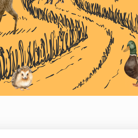
ng av vindkraft er ikke mulig