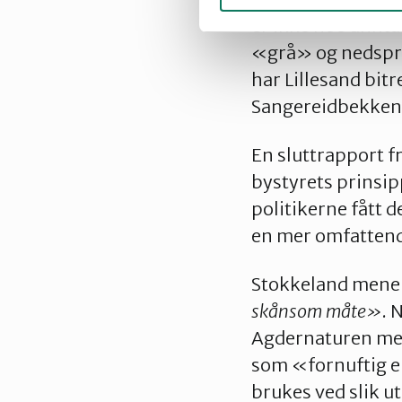
er ikke noe unntak
«grå» og nedspreng
har Lillesand bit
Sangereidbekken. 
En sluttrapport f
bystyrets prinsip
politikerne fått d
en mer omfattend
Stokkeland mener
skånsom måte»
. 
Agdernaturen med
som «fornuftig el
brukes ved slik 