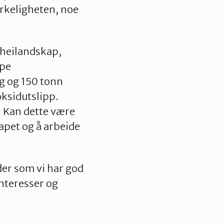
irkeligheten, noe
 heilandskap,
ype
g og 150 tonn
ksidutslipp.
. Kan dette være
apet og å arbeide
gder som vi har god
nteresser og