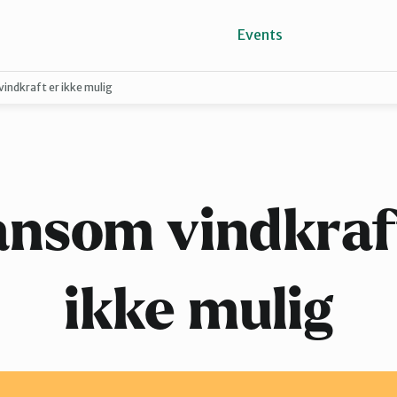
Events
indkraft er ikke mulig
Arendal
Lillesand
nsom vindkraf
Øst i Agder
ikke mulig