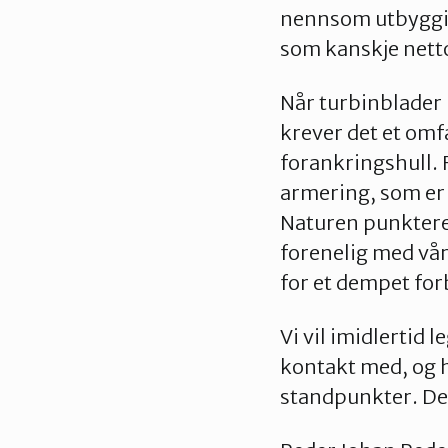
nennsom utbygging
som kanskje nett
Når turbinblader 
krever det et omf
forankringshull.
armering, som er 
Naturen punkteres
forenelig med vår
for et dempet fo
Vi vil imidlertid 
kontakt med, og 
standpunkter. Det