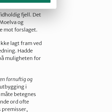
and er ikke
dholdig fjell. Det
 Moelva og
e mot forslaget.
ikke lagt fram ved
redning. Hadde
 på muligheten for
n fornuftig og
 utbygging i
 måte betegnes
nde ord ofte
s premisser,