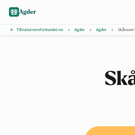
Hopp
til
Agder
hovedinnhold
Till naturvernforbundet.no
Agder
Agder
Skånsom v
Agder
Kristiansand
Skå
Lyngdal
Vennesla