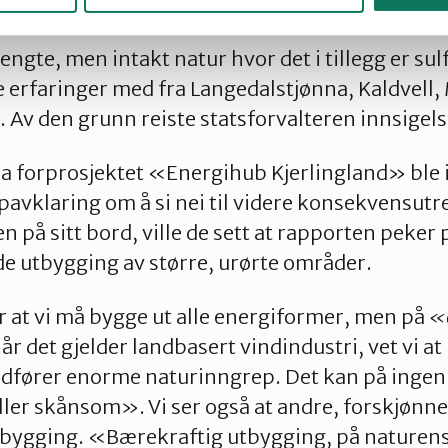
. Det aktuelle området for vindturbiner i Lilles
te, men intakt natur hvor det i tillegg er sulfi
re erfaringer med fra Langedalstjønna, Kaldvell,
Av den grunn reiste statsforvalteren innsigels
ra forprosjektet «Energihub Kjerlingland» ble 
pavklaring om å si nei til videre konsekvensut
en på sitt bord, ville de sett at rapporten peker
e utbygging av større, urørte områder.
 at vi må bygge ut alle energiformer, men på
«e
Når det gjelder landbasert vindindustri, vet vi at
fører enorme naturinngrep. Det kan på ingen
ler skånsom». Vi ser også at andre, forskjønne
utbygging. «Bærekraftig utbygging, på naturen