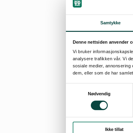
Stokkeland, lede
Fædrelandsvennen
Samtykke
Stokkelands konk
alle energiformer, 
Denne nettsiden anvender c
nedbygget areal, o
Vi bruker informasjonskapsler
analysere trafikken vår. Vi 
I motsetning til 
sosiale medier, annonsering 
hovedproblemet fo
dem, eller som de har samlet
natur og naturre
Samtykkevalg
også av energi.
Nødvendig
Naturvernforbunde
ytterligere utbyg
planer for to nye
Ikke tillat
begge stedene med