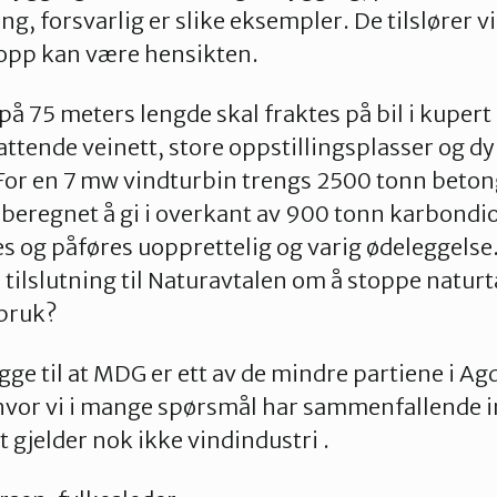
, forsvarlig er slike eksempler. De tilslører v
opp kan være hensikten.
på 75 meters lengde skal fraktes på bil i kupert
attende veinett, store oppstillingsplasser og d
 For en 7 mw vindturbin trengs 2500 tonn beton
beregnet å gi i overkant av 900 tonn karbondio
 og påføres uopprettelig og varig ødeleggelse
 tilslutning til Naturavtalen om å stoppe naturt
rbruk?
legge til at MDG er ett av de mindre partiene i A
hvor vi i mange spørsmål har sammenfallende i
 gjelder nok ikke vindindustri .