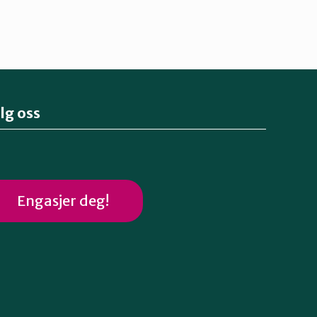
lg oss
Engasjer deg!