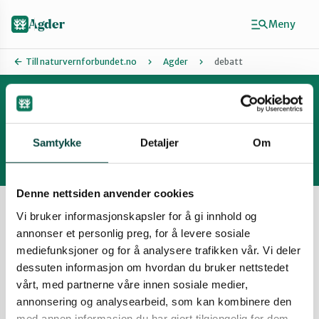
Hopp
til
Agder
Meny
hovedinnhold
Till naturvernforbundet.no
Agder
debatt
Artikler
Finn ditt lokallag
Agder
Samtykke
Detaljer
Om
Arendal
Denne nettsiden anvender cookies
Vis filter
Vi bruker informasjonskapsler for å gi innhold og
annonser et personlig preg, for å levere sosiale
Grimstad
Den store klima og miljødebatten
mediefunksjoner og for å analysere trafikken vår. Vi deler
dessuten informasjon om hvordan du bruker nettstedet
Tirsdag 19. august 2025 klokka 19:00 - 20:30 - vi
har invitert samtlige partier som i dag er
vårt, med partnerne våre innen sosiale medier,
Kristiansand
representert på Stortinget om å stille med sine
annonsering og analysearbeid, som kan kombinere den
toppkandidater.
med annen informasjon du har gjort tilgjengelig for dem,