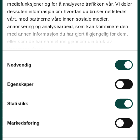
mediefunksjoner og for å analysere trafikken vår. Vi deler
Post:
Henrik Ibsensgate 59, 4021 Stavanger
Strand
dessuten informasjon om hvordan du bruker nettstedet
Besøk:
Mostun natursenter, Henrik Ibsensgate 59, 4021
Stavanger.
vårt, med partnerne våre innen sosiale medier,
Inge Steenslands hus, Henrik Ibsensgate 61, 4021 Stavanger
annonsering og analysearbeid, som kan kombinere den
Suldal
med annen informasjon du har gjort tilgjengelig for dem,
Telefon NiR:
966 10 221
eller som de har samlet inn gjennom din bruk av
Epost:
rogaland@naturvernforbundet.no
tjenestene deres.
Fylkessekretær Gaute Henriksen 917 07 043
Vindafjord og Etne
Samtykkevalg
-
Nødvendig
Snarveier
Egenskaper
Sandnes
Suldal
Statistikk
Strand
Nord-Jæren
Markedsføring
Dalane
Haugalandet