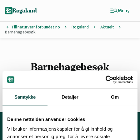
Hopp
til
Rogaland
Meny
hovedinnhold
Till naturvernforbundet.no
Rogaland
Aktuelt
Barnehagebesøk
Finn ditt lokallag
Dalane
Barnehagebesøk
Haugalandet
Samtykke
Detaljer
Om
By
Naturvernforbundet i Sandnes
15.04.2015 13:12
Denne nettsiden anvender cookies
Nord-Jæren
Vi bruker informasjonskapsler for å gi innhold og
Kontakt oss
annonser et personlig preg, for å levere sosiale