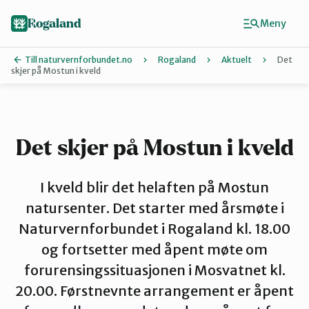
Hopp
til
Rogaland
Meny
hovedinnhold
Till naturvernforbundet.no
Rogaland
Aktuelt
Det
skjer på Mostun i kveld
Finn ditt lokallag
Dalane
Det skjer på Mostun i kveld
Haugalandet
I kveld blir det helaften på Mostun
natursenter. Det starter med årsmøte i
Naturvernforbundet i Rogaland kl. 18.00
Naturvernforbundet i Sandnes
og fortsetter med åpent møte om
forurensingssituasjonen i Mosvatnet kl.
Nord-Jæren
20.00. Førstnevnte arrangement er åpent