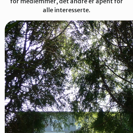
for medlemmer, det andre er åpent for
Strand
alle interesserte.
Suldal
Vindafjord og Etne