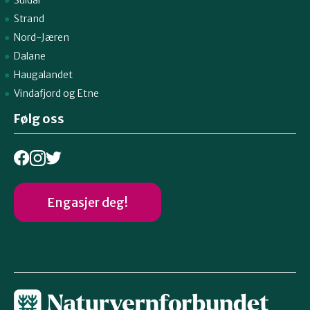
Strand
Nord-Jæren
Dalane
Haugalandet
Vindafjord og Etne
Følg oss
Engasjer deg!