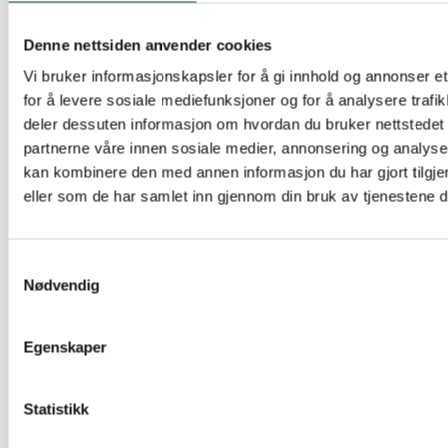
er også åpen med salg av brennaktuelle
fuglekasser og spesialtilbud på medlemskap. Om
Denne nettsiden anvender cookies
du melder deg inn i Naturvernforbundet i kveld
Vi bruker informasjonskapsler for å gi innhold og annonser et
får du med deg hjem fire sekker Mostun-ved!
for å levere sosiale mediefunksjoner og for å analysere trafik
deler dessuten informasjon om hvordan du bruker nettstedet
partnerne våre innen sosiale medier, annonsering og analys
Kl.20.00 får vi siste nytt om
kan kombinere den med annen informasjon du har gjort tilgje
forurensingsituasjonen i Mosvatnet. Blir
eller som de har samlet inn gjennom din bruk av tjenestene 
vannkvalitetene bedre, verre eller er den
uendret? Til å svare på disse spørsmålene har vi
invitert IRIS-forsker Åge Molversmyr og rådgiver
Samtykkevalg
Kristin Bringedal i Stavanger kommune. Etter
Nødvendig
innledningene blirdet høve til innlegg og
spørsmål. Vi avrunder ca kl. 21.
Egenskaper
Vel møtt i kveld!
Statistikk