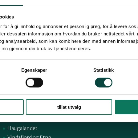
ookies
 for å gi innhold og annonser et personlig preg, for å levere sos
deler dessuten informasjon om hvordan du bruker nettstedet vårt,
og analysearbeid, som kan kombinere den med annen informasjon d
 inn gjennom din bruk av tjenestene deres.
Snarveier
Fø
Egenskaper
Statistikk
Sandnes
59,
Suldal
Strand
1
tillat utvalg
Nord-Jæren
Dalane
Haugalandet
Vindafjord og Etne