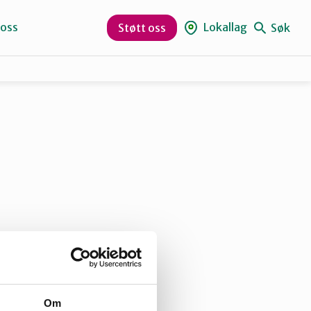
 oss
Lokallag
Søk
Støtt oss
Naturvernforbundet i Sandnes
Suldal
llag inviterer
kking for alle
t.
Om