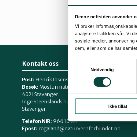
Denne nettsiden anvender c
Vi bruker informasjonskapsler
By
Erik Thoring
analysere trafikken vår. Vi 
28.03.2014 15:43
sosiale medier, annonsering 
dem, eller som de har samlet
Kontakt oss
Samtykkevalg
Nødvendig
Post:
Henrik Ibsensgate 59, 4021 Stavanger
Besøk:
Mostun natursenter, Henrik Ibsensgate 
4021 Stavanger.
Inge Steenslands hus, Henrik Ibsensgate 61, 402
Ikke tillat
Stavanger
Telefon NiR:
966 10 221
Epost:
rogaland@naturvernforbundet.no