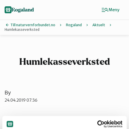
Hopp
til
Rogaland
Meny
hovedinnhold
Till naturvernforbundet.no
Rogaland
Aktuelt
Humlekasseverksted
Finn ditt lokallag
Dalane
Humlekasseverksted
Haugalandet
By
Naturvernforbundet i Sandnes
24.04.2019 07:36
Nord-Jæren
Verkstedet er bemannet fra 11 -13.