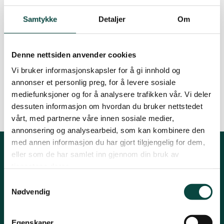
Strand
Samtykke
Detaljer
Om
Kafeen er åpen fra 11 -16
Suldal
Denne nettsiden anvender cookies
Vi bruker informasjonskapsler for å gi innhold og
https://www.facebook.com/events/5658837939
annonser et personlig preg, for å levere sosiale
30703/
Vindafjord og Etne
mediefunksjoner og for å analysere trafikken vår. Vi deler
dessuten informasjon om hvordan du bruker nettstedet
vårt, med partnerne våre innen sosiale medier,
annonsering og analysearbeid, som kan kombinere den
med annen informasjon du har gjort tilgjengelig for dem,
eller som de har samlet inn gjennom din bruk av
Kontakt oss
tjenestene deres.
Samtykkevalg
Post:
Henrik Ibsensgate 59, 4021 Stavanger
Nødvendig
Besøk:
Mostun natursenter, Henrik Ibsensgate 59, 4021
Stavanger.
Inge Steenslands hus, Henrik Ibsensgate 61, 4021 Stavanger
Egenskaper