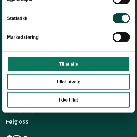
Telefon NiR:
966 10 221
Epost:
rogaland@naturvernforbundet.no
Statistikk
Fylkessekretær Gaute Henriksen 917 07 043
-
Markedsføring
Snarveier
Sandnes
Tillat alle
Suldal
Strand
tillat utvalg
Nord-Jæren
Dalane
Ikke tillat
Haugalandet
Vindafjord og Etne
Følg oss