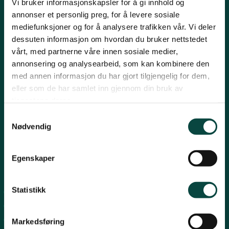
Vi bruker informasjonskapsler for å gi innhold og
annonser et personlig preg, for å levere sosiale
Strand
Kontakt oss
mediefunksjoner og for å analysere trafikken vår. Vi deler
dessuten informasjon om hvordan du bruker nettstedet
Post:
Henrik Ibsensgate 59, 4021 Stavanger
vårt, med partnerne våre innen sosiale medier,
Suldal
Besøk:
Mostun natursenter, Henrik Ibsensgate 59, 4021
annonsering og analysearbeid, som kan kombinere den
Stavanger.
med annen informasjon du har gjort tilgjengelig for dem,
Inge Steenslands hus, Henrik Ibsensgate 61, 4021 Stavanger
eller som de har samlet inn gjennom din bruk av
Vindafjord og Etne
Telefon NiR:
966 10 221
tjenestene deres.
Epost:
rogaland@naturvernforbundet.no
Samtykkevalg
Nødvendig
Fylkessekretær Gaute Henriksen 917 07 043
-
Egenskaper
Snarveier
Statistikk
Sandnes
Suldal
Strand
Markedsføring