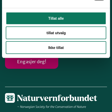
Nord-Jæren
Dalane
Haugalandet
Tillat alle
Vindafjord og Etne
Følg oss
tillat utvalg
Ikke tillat
Engasjer deg!