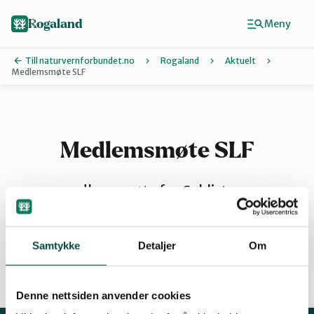
Hopp
til
Rogaland
Meny
hovedinnhold
Till naturvernforbundet.no
Rogaland
Aktuelt
Medlemsmøte SLF
Finn ditt lokallag
Dalane
Medlemsmøte SLF
Haugalandet
medlemsmøte for Syklistenes
landsforening Rogaland.
Naturvernforbundet i Sandnes
Samtykke
Detaljer
Om
By
Nord-Jæren
Denne nettsiden anvender cookies
02.12.2014 12:18