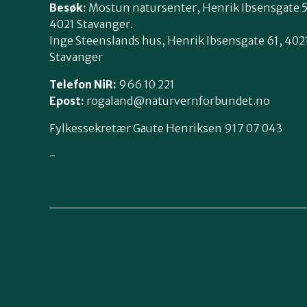
Besøk:
Mostun natursenter, Henrik Ibsensgate 
4021 Stavanger.
Inge Steenslands hus, Henrik Ibsensgate 61, 402
Stavanger
Telefon NiR:
966 10 221
Epost:
rogaland@naturvernforbundet.no
Fylkessekretær Gaute Henriksen 917 07 043
-