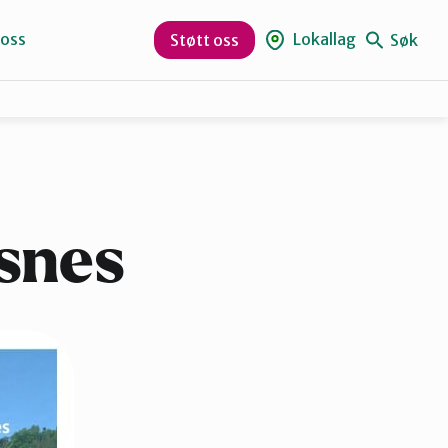
 oss
Lokallag
Søk
Støtt oss
Naturvernforbundet i Sandnes
Suldal
snes