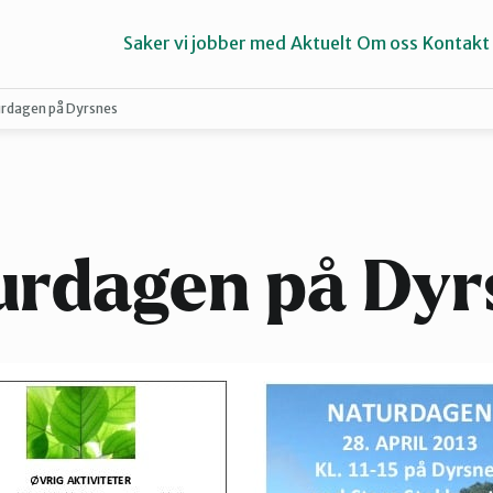
Saker vi jobber med
Aktuelt
Om oss
Kontakt
rdagen på Dyrsnes
Haugalandet
Strand
urdagen på Dyr