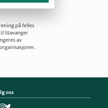
ening på felles
til Stavanger
angeres av
 organisasjoner.
lg oss