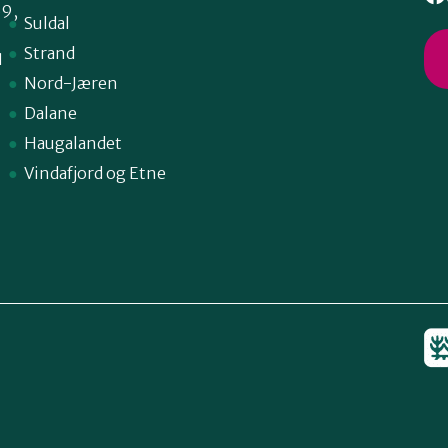
59,
Suldal
Strand
1
Nord-Jæren
Dalane
Haugalandet
Vindafjord og Etne