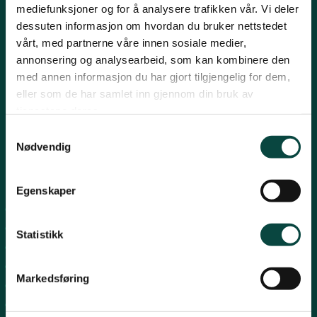
mediefunksjoner og for å analysere trafikken vår. Vi deler
Post:
Henrik Ibsensgate 59, 4021 Stavanger
Strand
dessuten informasjon om hvordan du bruker nettstedet
Besøk:
Mostun natursenter, Henrik Ibsensgate 59, 4021
Stavanger.
vårt, med partnerne våre innen sosiale medier,
Inge Steenslands hus, Henrik Ibsensgate 61, 4021 Stavanger
annonsering og analysearbeid, som kan kombinere den
Suldal
med annen informasjon du har gjort tilgjengelig for dem,
Telefon NiR:
966 10 221
eller som de har samlet inn gjennom din bruk av
Epost:
rogaland@naturvernforbundet.no
tjenestene deres.
Fylkessekretær Gaute Henriksen 917 07 043
Vindafjord og Etne
Samtykkevalg
-
Nødvendig
Snarveier
Egenskaper
Sandnes
Suldal
Statistikk
Strand
Nord-Jæren
Markedsføring
Dalane
Haugalandet