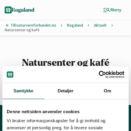
Hopp
til
Rogaland
Meny
hovedinnhold
Till naturvernforbundet.no
Rogaland
Aktuelt
Natursenter og kafé
Finn ditt lokallag
Dalane
Natursenter og kafé
Haugalandet
Samtykke
Detaljer
Om
By
Naturvernforbundet i Sandnes
12.12.2016 13:59
Denne nettsiden anvender cookies
Nord-Jæren
Vi bruker informasjonskapsler for å gi innhold og
Kontakt oss
annonser et personlig preg, for å levere sosiale