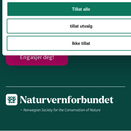
Haugalandet
Tillat alle
Vindafjord og Etne
Følg oss
tillat utvalg
Ikke tillat
Engasjer deg!