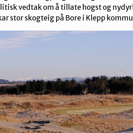
litisk vedtak om å tillate hogst og nydy
ar stor skogteig på Bore i Klepp komm