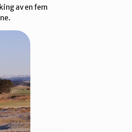
rking av en fem
une.