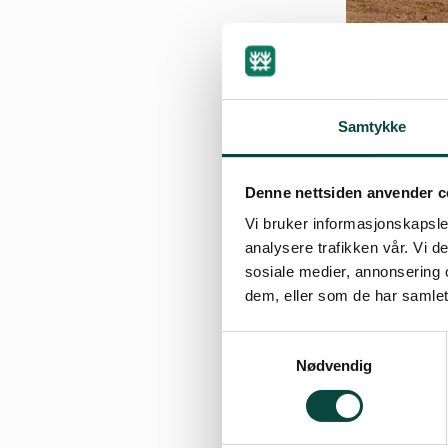
Samtykke
Denne nettsiden anvender c
By
Erik Thoring
Vi bruker informasjonskapsler
13.02.2018 14:56
analysere trafikken vår. Vi 
sosiale medier, annonsering 
dem, eller som de har samlet
Samtykkevalg
Skogteigen ligge
Nødvendig
plantet furu med 
fugl (beite og sk