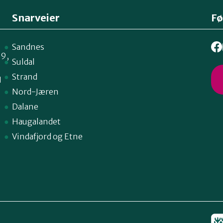
Snarveier
Fø
Sandnes
59,
Suldal
Strand
1
Nord-Jæren
Dalane
Haugalandet
Vindafjord og Etne