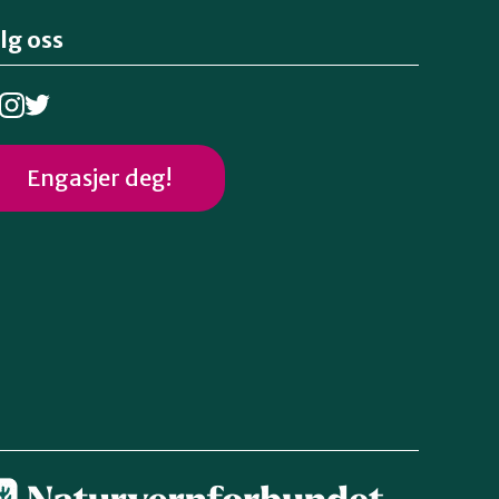
lg oss
Engasjer deg!