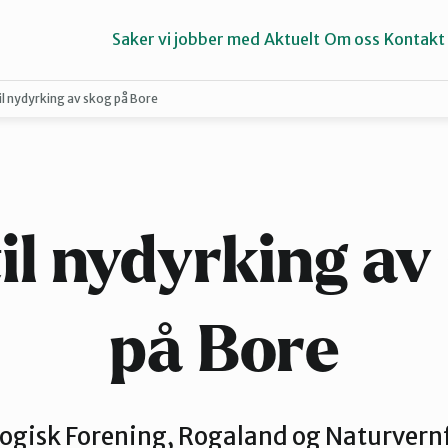
Saker vi jobber med
Aktuelt
Om oss
Kontakt
til nydyrking av skog på Bore
Haugalandet
Strand
til nydyrking av
på Bore
logisk Forening, Rogaland og Naturvern