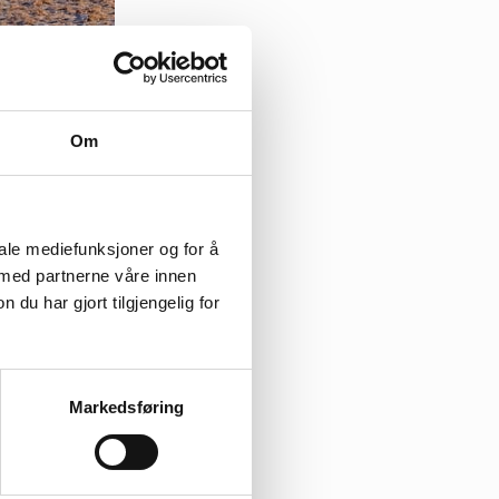
Om
iale mediefunksjoner og for å
 med partnerne våre innen
u har gjort tilgjengelig for
de og består av
Markedsføring
lass for trekkende
de trær gir