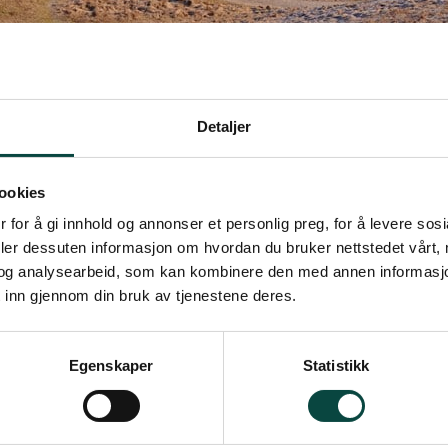
Detaljer
ookies
 for å gi innhold og annonser et personlig preg, for å levere sos
deler dessuten informasjon om hvordan du bruker nettstedet vårt,
og analysearbeid, som kan kombinere den med annen informasjon d
 inn gjennom din bruk av tjenestene deres.
r like utenfor Jærstrendene landskapsvernområ
Egenskaper
Statistikk
innslag av lauvtrær. Skogen er en viktig rastep
jul) og leveområde for «jærhare». Døde og døen