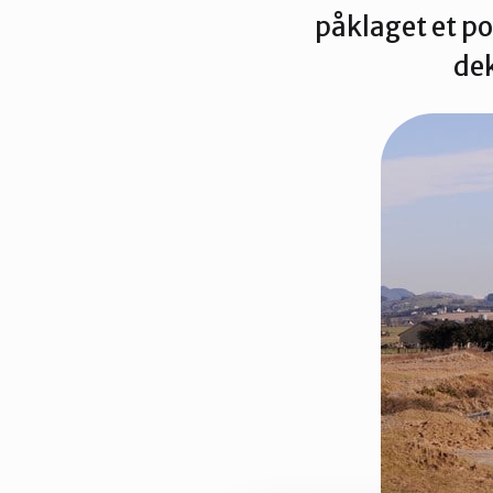
påklaget et po
dek