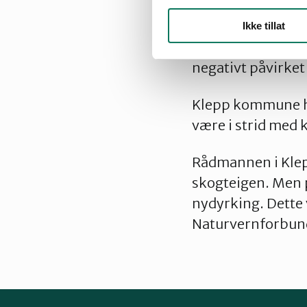
grobunn for et var
sørlig sandynemar
Ikke tillat
viktig buffer til
negativt påvirket
Klepp kommune ha
være i strid med
Rådmannen i Klep
skogteigen. Men po
nydyrking. Dette 
Naturvernforbun