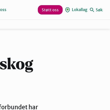
 oss
Lokallag
Søk
Støtt oss
Naturvernforbundet i Sandnes
Suldal
 skog
forbundet har