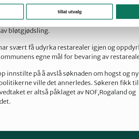
iert insektliv og godt skjul for fugler. I skogen 
k som er en truet naturtype. Skogen slik den li
tillat utvalg
 verneområdet. Ved nydyrking vil arealet i verne
 av bløtgjødsling.
r svært få udyrka restarealer igjen og oppdyrk
 kommunens egne mål for bevaring av restareal
p innstilte på å avslå søknaden om hogst og n
litikerne ville det annerledes. Søkeren fikk till
vedtaket er altså påklaget av NOF,Rogaland og
det.