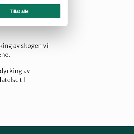
er det rester av
gger i dag er en
Tillat alle
området bli
ing av skogen vil
ene.
ydyrking av
atelse til