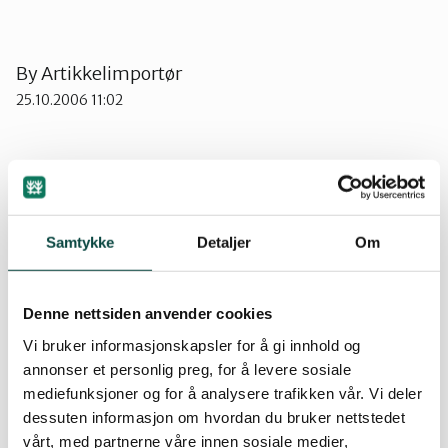
Strand
By
Artikkelimportør
25.10.2006 11:02
Suldal
Vindafjord og Etne
Verv 3
Verv 3 hovedmedlemmer (6 poeng) og få boka
Samtykke
Detaljer
Om
gratis.
Bestill vervepremie
Kjøp
Denne nettsiden anvender cookies
Pris: kr 599,-
Vi bruker informasjonskapsler for å gi innhold og
Medlemspris: kr 500,-
annonser et personlig preg, for å levere sosiale
Bestill salgsvarer
mediefunksjoner og for å analysere trafikken vår. Vi deler
dessuten informasjon om hvordan du bruker nettstedet
vårt, med partnerne våre innen sosiale medier,