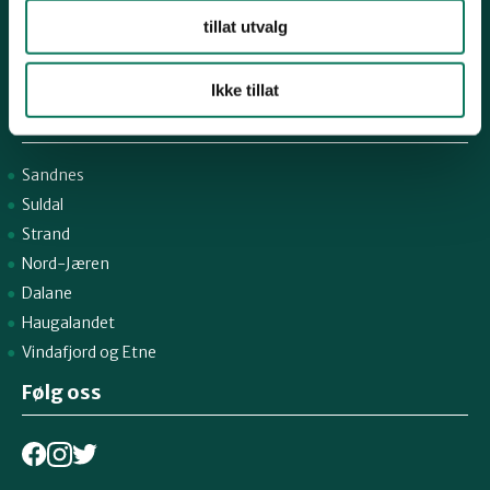
Epost:
rogaland@naturvernforbundet.no
tillat utvalg
Fylkessekretær Gaute Henriksen 917 07 043
-
Ikke tillat
Snarveier
Sandnes
Suldal
Strand
Nord-Jæren
Dalane
Haugalandet
Vindafjord og Etne
Følg oss