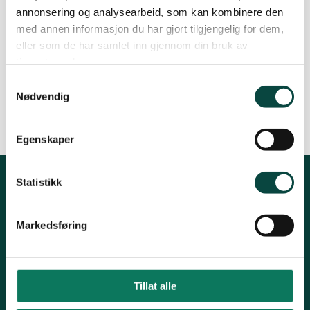
annonsering og analysearbeid, som kan kombinere den
med annen informasjon du har gjort tilgjengelig for dem,
eller som de har samlet inn gjennom din bruk av
tjenestene deres.
Samtykkevalg
Se bilder fra boka
Nødvendig
Egenskaper
Statistikk
Kontakt oss
Markedsføring
Post:
Henrik Ibsensgate 59, 4021 Stavanger
Besøk:
Mostun natursenter, Henrik Ibsensgate 59, 4021
Stavanger.
Inge Steenslands hus, Henrik Ibsensgate 61, 4021 Stavanger
Tillat alle
Telefon NiR:
966 10 221