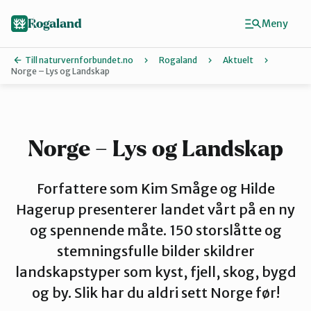
Hopp
til
Rogaland
Meny
hovedinnhold
Till naturvernforbundet.no
Rogaland
Aktuelt
Norge – Lys og Landskap
Finn ditt lokallag
Dalane
Norge – Lys og Landskap
Haugalandet
Forfattere som Kim Småge og Hilde
Hagerup presenterer landet vårt på en ny
og spennende måte. 150 storslåtte og
Naturvernforbundet i Sandnes
stemningsfulle bilder skildrer
landskapstyper som kyst, fjell, skog, bygd
Nord-Jæren
og by. Slik har du aldri sett Norge før!