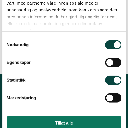
vårt, med partnerne våre innen sosiale medier,
samle denne støtten. Bli med du også! Støtt
annonsering og analysearbeid, som kan kombinere den
arbeidet vårt ved å bli
medlem
eller
naturvenn
!
med annen informasjon du har gjort tilgjengelig for dem,
eller som de har samlet inn gjennom din bruk av
tjenestene deres.
Samtykkevalg
Nødvendig
Egenskaper
Statistikk
Kontakt oss
Markedsføring
Post:
Henrik Ibsensgate 59, 4021 Stavanger
Besøk:
Mostun natursenter, Henrik Ibsensgate 59, 4021
Stavanger.
Inge Steenslands hus, Henrik Ibsensgate 61, 4021 Stavanger
Tillat alle