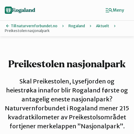
Hopp
til
Rogaland
Meny
hovedinnhold
Till naturvernforbundet.no
Rogaland
Aktuelt
Preikestolen nasjonalpark
Finn ditt lokallag
Dalane
Preikestolen nasjonalpark
Haugalandet
Skal Preikestolen, Lysefjorden og
heiestrøka innafor blir Rogaland første og
antagelig eneste nasjonalpark?
Naturvernforbundet i Sandnes
Naturvernforbundet i Rogaland mener 215
kvadratkilometer av Preikestolsområdet
Nord-Jæren
fortjener merkelappen ”Nasjonalpark”.