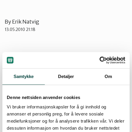
Strand
By
Erik Natvig
13.05.2010 21:18
Suldal
Vindafjord og Etne
Våren 2008 la forbundet fram sitt verneforslag
sammen med en fagrapport som dokumenterer
verneverdier av nasjonal og internasjonal klasse.
Samtykke
Detaljer
Om
Fylkesmannen i Rogaland har i en vurdering av
verneforslaget (januar 2010) uttalt at området
tilfredsstiler alle krav til nasjonalparkstatus.
Denne nettsiden anvender cookies
Vi bruker informasjonskapsler for å gi innhold og
Men det blir neppe noen nasjonalpark uten
annonser et personlig preg, for å levere sosiale
betydelig lokal støtte. Naturvernforbundet og
mediefunksjoner og for å analysere trafikken vår. Vi deler
Stavanger Turistforening jobber nå aktivt for å
dessuten informasjon om hvordan du bruker nettstedet