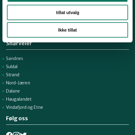
Telefon NiR:
966 10 221
Epost:
rogaland@naturvernforbundet.no
tillat utvalg
Fylkessekretær Gaute Henriksen 917 07 043
Ikke tillat
-
Snarveier
Sandnes
Suldal
Strand
Nord-Jæren
Dalane
Haugalandet
Vindafjord og Etne
Følg oss