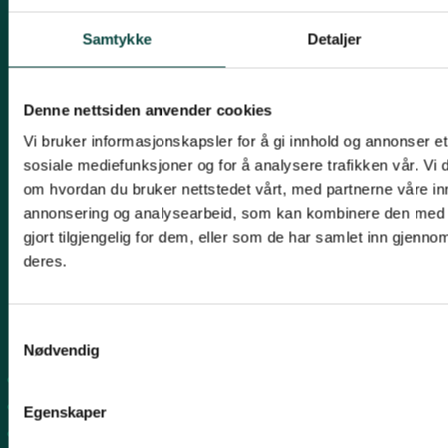
Samtykke
Detaljer
Kontakt oss
Post:
Henrik Ibsensgate 59, 4021 Stavanger
Denne nettsiden anvender cookies
Besøk:
Mostun natursenter, Henrik Ibsensgate 59, 4021
Vi bruker informasjonskapsler for å gi innhold og annonser et 
Stavanger.
Inge Steenslands hus, Henrik Ibsensgate 61, 4021 Stavanger
sosiale mediefunksjoner og for å analysere trafikken vår. Vi
om hvordan du bruker nettstedet vårt, med partnerne våre in
Telefon NiR:
966 10 221
annonsering og analysearbeid, som kan kombinere den med 
Epost:
rogaland@naturvernforbundet.no
gjort tilgjengelig for dem, eller som de har samlet inn gjenno
Fylkessekretær Gaute Henriksen 917 07 043
deres.
-
Snarveier
Samtykkevalg
Nødvendig
Sandnes
Suldal
Egenskaper
Strand