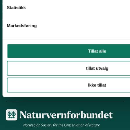
Nord-Jæren
Statistikk
Dalane
Haugalandet
Markedsføring
Vindafjord og Etne
Følg oss
Tillat alle
tillat utvalg
Engasjer deg!
Ikke tillat