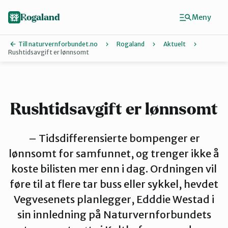
Hopp
til
Rogaland
Meny
hovedinnhold
Till naturvernforbundet.no
Rogaland
Aktuelt
Rushtidsavgift er lønnsomt
Finn ditt lokallag
Dalane
Rushtidsavgift er lønnsomt
Haugalandet
– Tidsdifferensierte bompenger er
lønnsomt for samfunnet, og trenger ikke å
koste bilisten mer enn i dag. Ordningen vil
Naturvernforbundet i Sandnes
føre til at flere tar buss eller sykkel, hevdet
Vegvesenets planlegger, Edddie Westad i
Nord-Jæren
sin innledning på Naturvernforbundets