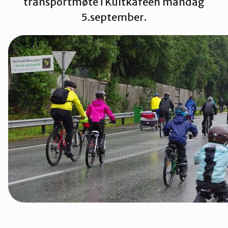
transportmøte i Kultkafeen mandag
Strand
5.september.
Suldal
Vindafjord og Etne