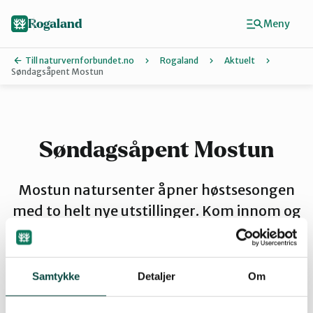
Hopp
til
Rogaland
Meny
hovedinnhold
Till naturvernforbundet.no
Rogaland
Aktuelt
Søndagsåpent Mostun
Finn ditt lokallag
Dalane
Søndagsåpent Mostun
Haugalandet
Mostun natursenter åpner høstsesongen
med to helt nye utstillinger. Kom innom og
se! Kafeen er åpen med salg av økologiske
Naturvernforbundet i Sandnes
vafler, kaffe og saft. Naturvernbutikk og
informasjonsmateriell. Velkommen!
Samtykke
Detaljer
Om
Nord-Jæren