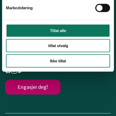
Sandnes
Markedsføring
Suldal
Strand
Nord-Jæren
Tillat alle
Dalane
Haugalandet
tillat utvalg
Vindafjord og Etne
Følg oss
Ikke tillat
Engasjer deg!