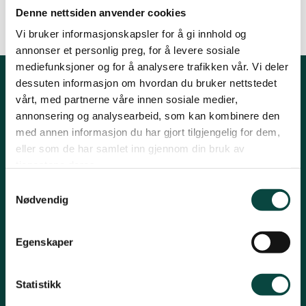
Denne nettsiden anvender cookies
Strand
By
Erik Thoring
Vi bruker informasjonskapsler for å gi innhold og
04.09.2014 10:44
annonser et personlig preg, for å levere sosiale
mediefunksjoner og for å analysere trafikken vår. Vi deler
Suldal
dessuten informasjon om hvordan du bruker nettstedet
Kontakt oss
vårt, med partnerne våre innen sosiale medier,
annonsering og analysearbeid, som kan kombinere den
Vindafjord og Etne
Post:
Henrik Ibsensgate 59, 4021 Stavanger
med annen informasjon du har gjort tilgjengelig for dem,
Besøk:
Mostun natursenter, Henrik Ibsensgate 59, 4021
eller som de har samlet inn gjennom din bruk av
Stavanger.
tjenestene deres.
Inge Steenslands hus, Henrik Ibsensgate 61, 4021 Stavanger
Samtykkevalg
Telefon NiR:
966 10 221
Nødvendig
Epost:
rogaland@naturvernforbundet.no
Fylkessekretær Gaute Henriksen 917 07 043
Egenskaper
-
Snarveier
Statistikk