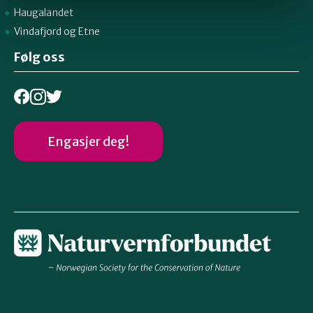
Haugalandet
Vindafjord og Etne
Følg oss
Engasjer deg!