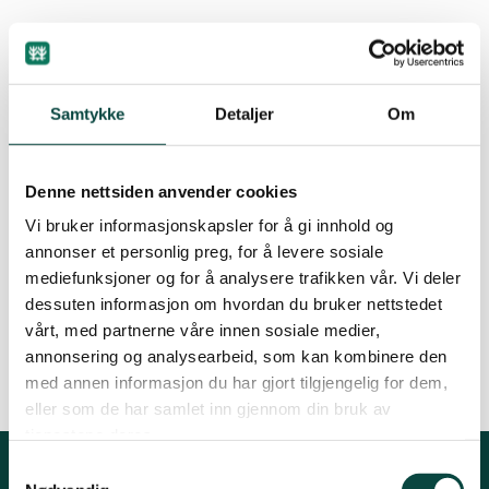
Strand
By
Erik Thoring
29.05.2010 13:07
Suldal
Samtykke
Detaljer
Om
Vindafjord og Etne
Denne nettsiden anvender cookies
Arrangementet i Byparken starter kl. 12 og
Vi bruker informasjonskapsler for å gi innhold og
avsluttes kl. 15. Bli med på naturstien som flere
annonser et personlig preg, for å levere sosiale
organisasjoner samarbeider om. Fine premier.
mediefunksjoner og for å analysere trafikken vår. Vi deler
dessuten informasjon om hvordan du bruker nettstedet
Se også www.stavanger.kommune.no
vårt, med partnerne våre innen sosiale medier,
annonsering og analysearbeid, som kan kombinere den
med annen informasjon du har gjort tilgjengelig for dem,
eller som de har samlet inn gjennom din bruk av
tjenestene deres.
Samtykkevalg