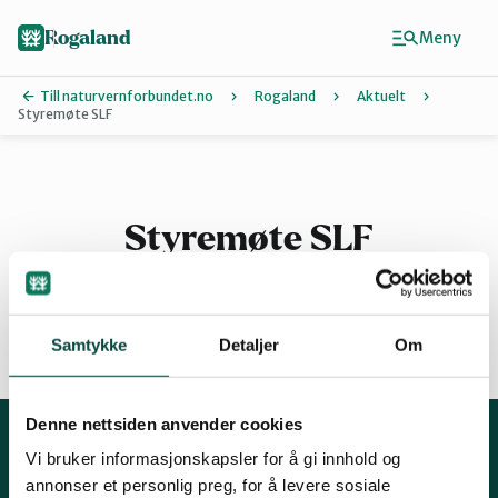
Hopp
til
Rogaland
Meny
hovedinnhold
Till naturvernforbundet.no
Rogaland
Aktuelt
Styremøte SLF
Finn ditt lokallag
Dalane
Styremøte SLF
Haugalandet
Samtykke
Detaljer
Om
By
Naturvernforbundet i Sandnes
29.03.2016 09:30
Denne nettsiden anvender cookies
Nord-Jæren
Vi bruker informasjonskapsler for å gi innhold og
Kontakt oss
annonser et personlig preg, for å levere sosiale