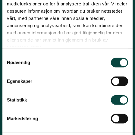
mediefunksjoner og for å analysere trafikken vår. Vi deler
Post:
Henrik Ibsensgate 59, 4021 Stavanger
Strand
dessuten informasjon om hvordan du bruker nettstedet
Besøk:
Mostun natursenter, Henrik Ibsensgate 59, 4021
Stavanger.
vårt, med partnerne våre innen sosiale medier,
Inge Steenslands hus, Henrik Ibsensgate 61, 4021 Stavanger
annonsering og analysearbeid, som kan kombinere den
Suldal
med annen informasjon du har gjort tilgjengelig for dem,
Telefon NiR:
966 10 221
eller som de har samlet inn gjennom din bruk av
Epost:
rogaland@naturvernforbundet.no
tjenestene deres.
Fylkessekretær Gaute Henriksen 917 07 043
Vindafjord og Etne
Samtykkevalg
-
Nødvendig
Snarveier
Egenskaper
Sandnes
Suldal
Statistikk
Strand
Nord-Jæren
Markedsføring
Dalane
Haugalandet