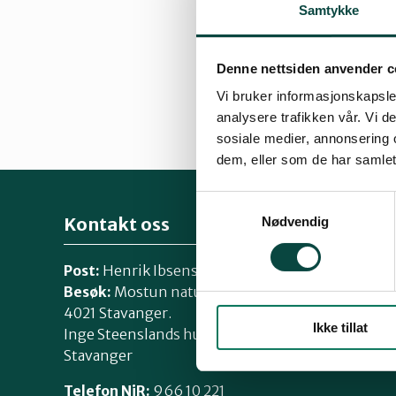
Samtykke
Denne nettsiden anvender c
Vi bruker informasjonskapsler
analysere trafikken vår. Vi 
By
sosiale medier, annonsering 
20.12.2016 09:37
dem, eller som de har samlet
Samtykkevalg
Kontakt oss
Nødvendig
Post:
Henrik Ibsensgate 59, 4021 Stavanger
Besøk:
Mostun natursenter, Henrik Ibsensgate 
4021 Stavanger.
Ikke tillat
Inge Steenslands hus, Henrik Ibsensgate 61, 402
Stavanger
Telefon NiR:
966 10 221