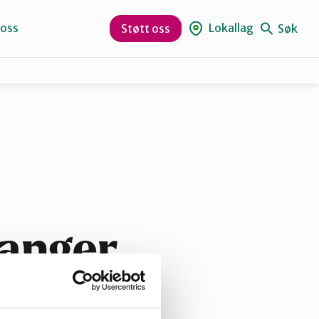
 oss
Lokallag
Søk
Støtt oss
Naturvernforbundet i Sandnes
Suldal
vanger