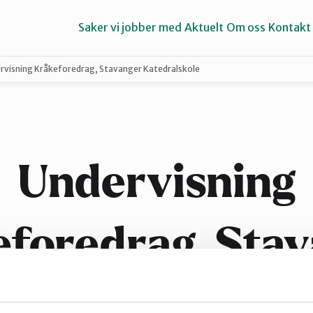
Saker vi jobber med
Aktuelt
Om oss
Kontakt
rvisning Kråkeforedrag, Stavanger Katedralskole
Haugalandet
Strand
Undervisning
foredrag, Sta
Katedralskole