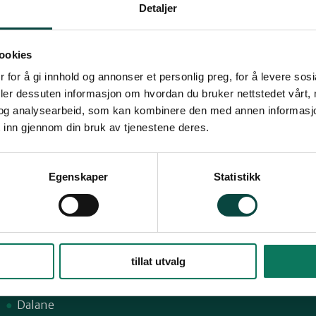
Detaljer
ookies
 for å gi innhold og annonser et personlig preg, for å levere sos
deler dessuten informasjon om hvordan du bruker nettstedet vårt,
og analysearbeid, som kan kombinere den med annen informasjon d
 inn gjennom din bruk av tjenestene deres.
Snarveier
Fø
Egenskaper
Statistikk
Sandnes
59,
Suldal
Strand
tillat utvalg
1
Nord-Jæren
Dalane