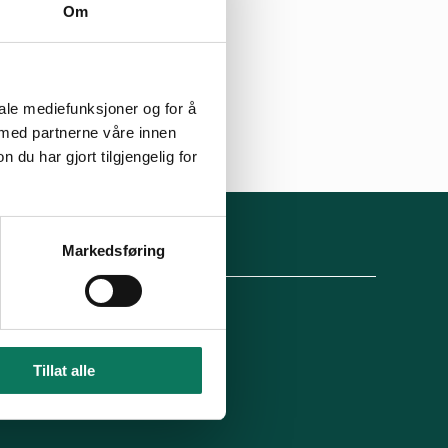
Om
iale mediefunksjoner og for å
 med partnerne våre innen
u har gjort tilgjengelig for
lg oss
Markedsføring
Tillat alle
Engasjer deg!