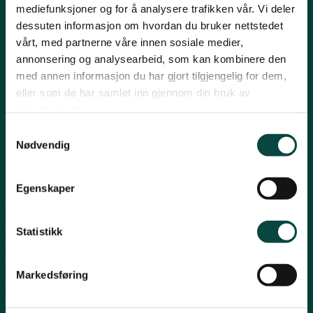
mediefunksjoner og for å analysere trafikken vår. Vi deler
Post:
Henrik Ibsensgate 59, 4021 Stavanger
Strand
dessuten informasjon om hvordan du bruker nettstedet
Besøk:
Mostun natursenter, Henrik Ibsensgate 59, 4021
Stavanger.
vårt, med partnerne våre innen sosiale medier,
Inge Steenslands hus, Henrik Ibsensgate 61, 4021 Stavanger
annonsering og analysearbeid, som kan kombinere den
Suldal
med annen informasjon du har gjort tilgjengelig for dem,
Telefon NiR:
966 10 221
eller som de har samlet inn gjennom din bruk av
Epost:
rogaland@naturvernforbundet.no
tjenestene deres.
Fylkessekretær Gaute Henriksen 917 07 043
Vindafjord og Etne
Samtykkevalg
-
Nødvendig
Snarveier
Egenskaper
Sandnes
Suldal
Statistikk
Strand
Nord-Jæren
Markedsføring
Dalane
Haugalandet