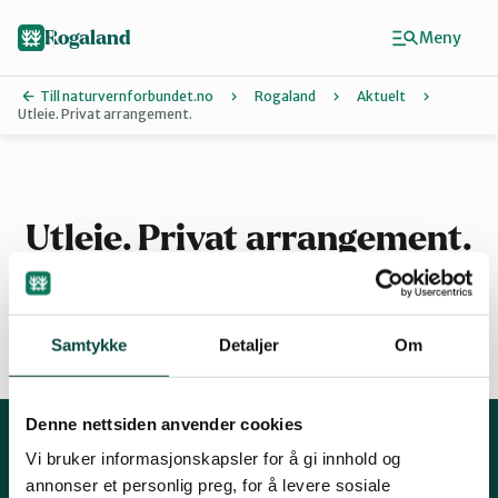
Hopp
til
Rogaland
Meny
hovedinnhold
Till naturvernforbundet.no
Rogaland
Aktuelt
Utleie. Privat arrangement.
Finn ditt lokallag
Dalane
Utleie. Privat arrangement.
Haugalandet
Samtykke
Detaljer
Om
By
Naturvernforbundet i Sandnes
30.10.2017 12:40
Denne nettsiden anvender cookies
Nord-Jæren
Vi bruker informasjonskapsler for å gi innhold og
Kontakt oss
annonser et personlig preg, for å levere sosiale