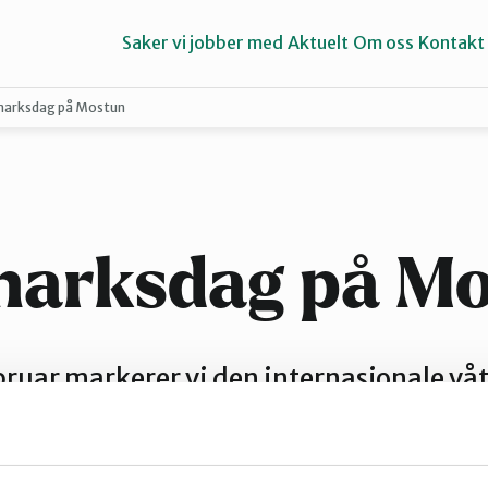
Saker vi jobber med
Aktuelt
Om oss
Kontakt
arksdag på Mostun
Haugalandet
Strand
marksdag på Mo
bruar markerer vi den internasjonale v
teter, informasjon og bålkokt suppe. M
ktigste våtmark og en av de fem beste 