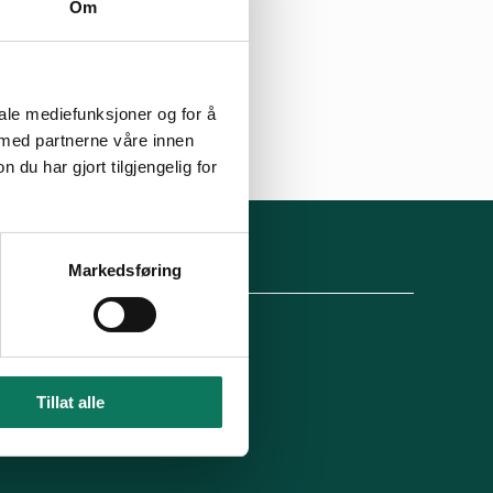
Om
iale mediefunksjoner og for å
 med partnerne våre innen
u har gjort tilgjengelig for
lg oss
Markedsføring
Engasjer deg!
Tillat alle