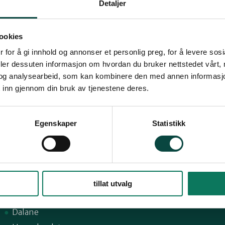
på Jæren. Kom, se og lær!
Detaljer
ookies
 for å gi innhold og annonser et personlig preg, for å levere sos
deler dessuten informasjon om hvordan du bruker nettstedet vårt,
og analysearbeid, som kan kombinere den med annen informasjon d
 inn gjennom din bruk av tjenestene deres.
Snarveier
Fø
Egenskaper
Statistikk
Sandnes
59,
Suldal
Strand
tillat utvalg
1
Nord-Jæren
Dalane