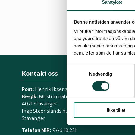
Samtykke
Denne nettsiden anvender c
Vi bruker informasjonskapsler
analysere trafikken vår. Vi 
By
Erik Thoring
sosiale medier, annonsering 
06.01.2014 15:13
dem, eller som de har samlet
Samtykkevalg
Kontakt oss
Nødvendig
Post:
Henrik Ibsensgate 59, 4021 Stavanger
Besøk:
Mostun natursenter, Henrik Ibsensgate 
4021 Stavanger.
Ikke tillat
Inge Steenslands hus, Henrik Ibsensgate 61, 402
Stavanger
Telefon NiR:
966 10 221