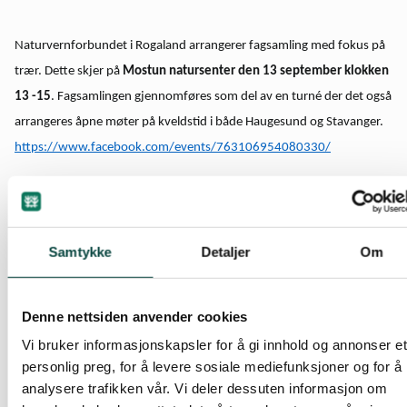
Naturvernforbundet i Rogaland arrangerer fagsamling med fokus på
trær. Dette skjer på
Mostun natursenter den 13 september klokken
13 -15
. Fagsamlingen gjennomføres som del av en turné der det også
arrangeres åpne møter på kveldstid i både Haugesund og Stavanger.
https://www.facebook.com/events/763106954080330/
Innlederne er:
Arnodd Håpnes
, forfatter og fagsjef i Naturvernforbundet. Har
Samtykke
Detaljer
Om
skrevet boka «Trær i Norge – hvem, hva, hvor?»
Lisbeth Dreyer
, forfatter og fotograf. Har skrevet boka «Fortellinger
Denne nettsiden anvender cookies
om trær»
Vi bruker informasjonskapsler for å gi innhold og annonser et
personlig preg, for å levere sosiale mediefunksjoner og for å
analysere trafikken vår. Vi deler dessuten informasjon om
Tore Næss
, faglig leder bytrær i Oslo kommune som forteller om