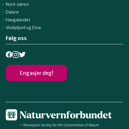
Nord-Jæren
Dalane
Haugalandet
Vindafjord og Etne
Følg oss
Engasjer deg!