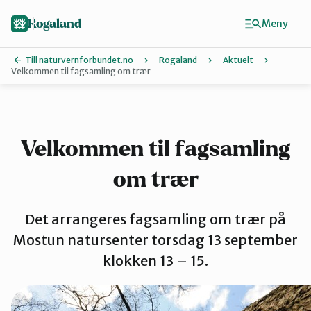
Hopp
til
Rogaland
Meny
hovedinnhold
Till naturvernforbundet.no
Rogaland
Aktuelt
Velkommen til fagsamling om trær
Finn ditt lokallag
Dalane
Velkommen til fagsamling
om trær
Haugalandet
Det arrangeres fagsamling om trær på
Naturvernforbundet i Sandnes
Mostun natursenter torsdag 13 september
klokken 13 – 15.
Nord-Jæren