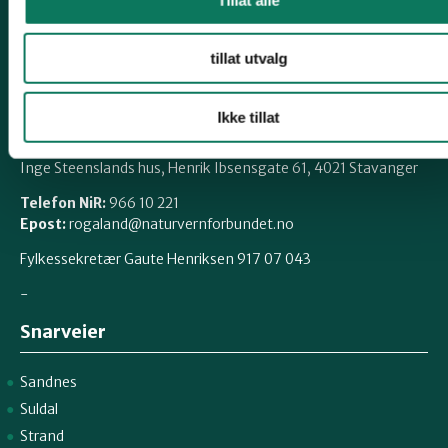
Kontakt oss
tillat utvalg
Post:
Henrik Ibsensgate 59, 4021 Stavanger
Ikke tillat
Besøk:
Mostun natursenter, Henrik Ibsensgate 59, 4021
Stavanger.
Inge Steenslands hus, Henrik Ibsensgate 61, 4021 Stavanger
Telefon NiR:
966 10 221
Epost:
rogaland@naturvernforbundet.no
Fylkessekretær Gaute Henriksen 917 07 043
-
Snarveier
Sandnes
Suldal
Strand