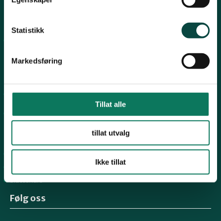
Kontakt fylkeslaget
Statistikk
Fylkesleder Martin Lindal
martinlindal@hotmail.com
Markedsføring
996 04 555
Organisasjons# 970492283
Tillat alle
Konto# 9365 15 88969
Snarveier
tillat utvalg
Arbeidsprogram
Ikke tillat
Rovfugl
Slåttekurs
Følg oss