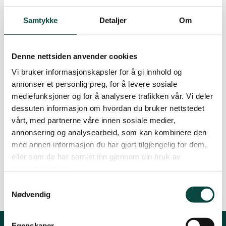
04.03.2016 12:38
| Sist oppdatert: 27.09.2022 16:08
Lier
Samtykke
Detaljer
Om
Numedal
Denne nettsiden anvender cookies
Innkalling til årsmøte
Vi bruker informasjonskapsler for å gi innhold og
annonser et personlig preg, for å levere sosiale
Arbeidsprogram
Øvre Eiker
mediefunksjoner og for å analysere trafikken vår. Vi deler
dessuten informasjon om hvordan du bruker nettstedet
Årsmelding 2015
vårt, med partnerne våre innen sosiale medier,
annonsering og analysearbeid, som kan kombinere den
Regnskap 2015
med annen informasjon du har gjort tilgjengelig for dem,
eller som de har samlet inn gjennom din bruk av
Invitasjon til miljøpris i Grønne Lier
tjenestene deres.
Samtykkevalg
Nødvendig
Egenskaper