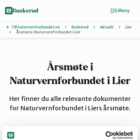
Hopp
til
Buskerud
Meny
hovedinnhold
Till naturvernforbundet.no
Buskerud
Aktuelt
Lier
Årsmøte i Naturvernforbundet i Lier
Finn ditt lokallag
Drammen
Årsmøte i
Naturvernforbundet i Lier
Hallingdal
Her finner du alle relevante dokumenter
Hole og Ringerike
for Naturvernforbundet i Liers årsmøte.
Kongsberg
By
Martin Ødegaard