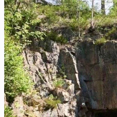
Lier
Numedal
Øvre Eiker