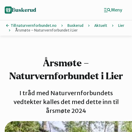
Hopp
til
Buskerud
Meny
hovedinnhold
Till naturvernforbundet.no
Buskerud
Aktuelt
Lier
Årsmøte – Naturvernforbundet i Lier
Finn ditt lokallag
Drammen
Årsmøte –
Naturvernforbundet i Lier
Hallingdal
I tråd med Naturvernforbundets
Hole og Ringerike
vedtekter kalles det med dette inn til
årsmøte 2024
Kongsberg