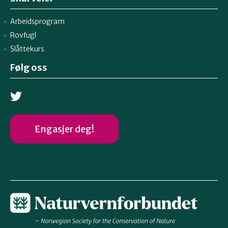
Arbeidsprogram
Rovfugl
Slåttekurs
Følg oss
Engasjer deg!