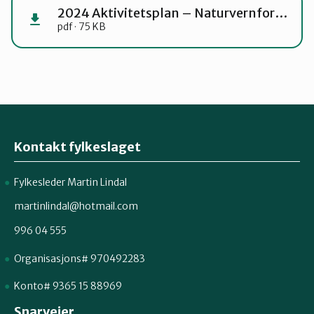
2024 Aktivitetsplan – Naturvernforbundet i Lier
pdf · 75 KB
Kontakt fylkeslaget
Fylkesleder Martin Lindal
martinlindal@hotmail.com
996 04 555
Organisasjons# 970492283
Konto# 9365 15 88969
Snarveier