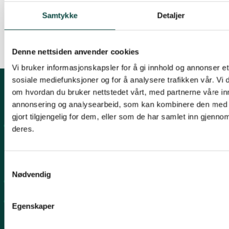
Samtykke
Detaljer
Denne nettsiden anvender cookies
Vi bruker informasjonskapsler for å gi innhold og annonser et 
sosiale mediefunksjoner og for å analysere trafikken vår. Vi
om hvordan du bruker nettstedet vårt, med partnerne våre in
Kontakt fylkeslaget
annonsering og analysearbeid, som kan kombinere den med 
gjort tilgjengelig for dem, eller som de har samlet inn gjenno
Fylkesleder Martin Lindal
deres.
martinlindal@hotmail.com
996 04 555
Samtykkevalg
Nødvendig
Organisasjons# 970492283
Konto# 9365 15 88969
Egenskaper
Snarveier