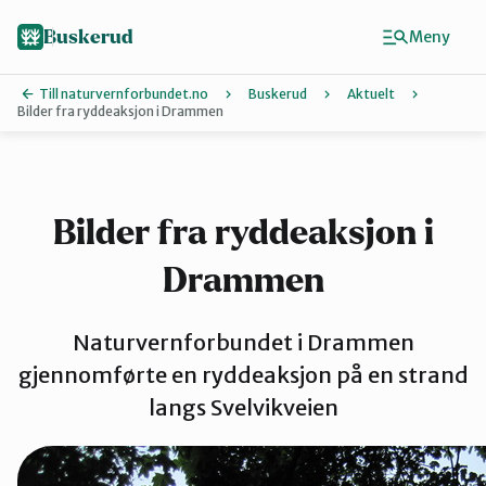
Hopp
til
Buskerud
Meny
hovedinnhold
Till naturvernforbundet.no
Buskerud
Aktuelt
Bilder fra ryddeaksjon i Drammen
Finn ditt lokallag
Drammen
Bilder fra ryddeaksjon i
Drammen
Hallingdal
Naturvernforbundet i Drammen
Hole og Ringerike
gjennomførte en ryddeaksjon på en strand
langs Svelvikveien
Kongsberg