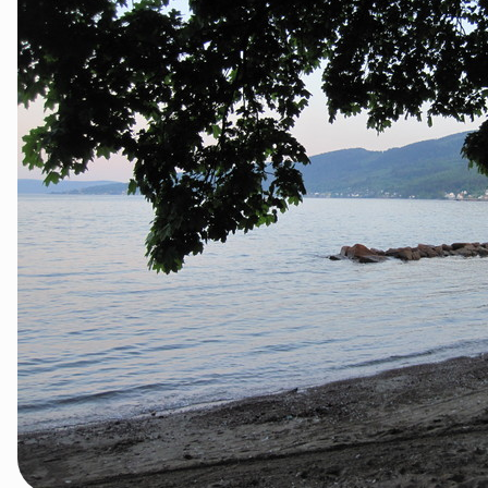
Lier
Numedal
Øvre Eiker