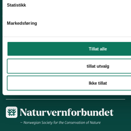
Statistikk
Arbeidsprogram
Rovfugl
Markedsføring
Slåttekurs
Følg oss
Tillat alle
tillat utvalg
Engasjer deg!
Ikke tillat