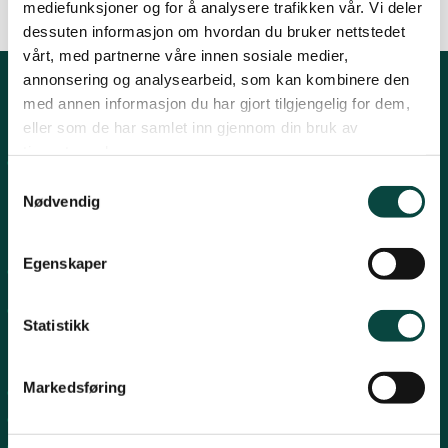
mediefunksjoner og for å analysere trafikken vår. Vi deler
By
Artikkelimportør
Lier
dessuten informasjon om hvordan du bruker nettstedet
03.12.2007 12:20
vårt, med partnerne våre innen sosiale medier,
annonsering og analysearbeid, som kan kombinere den
Numedal
med annen informasjon du har gjort tilgjengelig for dem,
Kontakt fylkeslaget
eller som de har samlet inn gjennom din bruk av
tjenestene deres.
Fylkesleder Martin Lindal
Øvre Eiker
Samtykkevalg
martinlindal@hotmail.com
Nødvendig
996 04 555
Egenskaper
Organisasjons# 970492283
Konto# 9365 15 88969
Statistikk
Snarveier
Markedsføring
Arbeidsprogram
Rovfugl
Slåttekurs