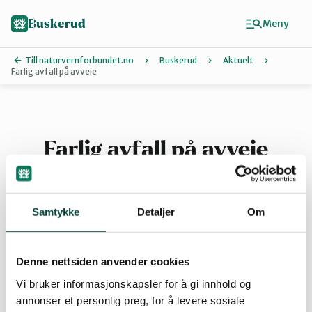
Hopp
til
Buskerud
Meny
hovedinnhold
Till naturvernforbundet.no
Buskerud
Aktuelt
Farlig avfall på avveie
Finn ditt lokallag
Drammen
Farlig avfall på avveie
Hallingdal
Naturvernforbundet har lagt frem en
oversikt over 8 store bil- og skrotdeponier i
Samtykke
Detaljer
Om
Buskerud som alle ser ut til å være ulovlig
Hole og Ringerike
anlagt. Les mer
Denne nettsiden anvender cookies
Kongsberg
Vi bruker informasjonskapsler for å gi innhold og
annonser et personlig preg, for å levere sosiale