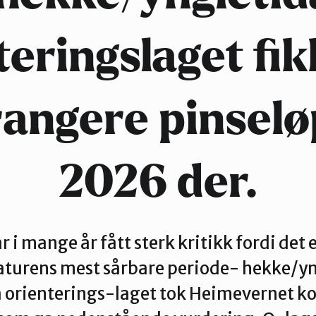
teringslaget fik
rangere pinselø
2026 der.
 i mange år fått sterk kritikk fordi det er
naturens mest sårbare periode- hekke/yn
a orienterings-laget tok Heimevernet k