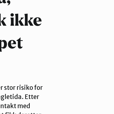
k ikke
pet
 stor risiko for
gletida. Etter
ontakt med