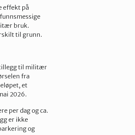
 effekt på
amfunnsmessige
litær bruk.
kilt til grunn.
llegg til militær
ørselen fra
eløpet, et
 mai 2026.
re per dag og ca.
gg er ikke
parkering og