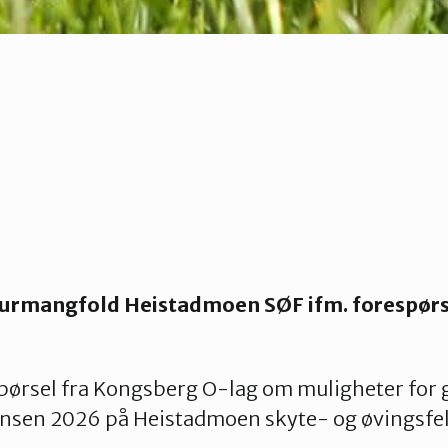
turmangfold Heistadmoen SØF ifm. forespør
espørsel fra Kongsberg O-lag om muligheter for
insen 2026 på Heistadmoen skyte- og øvingsfel