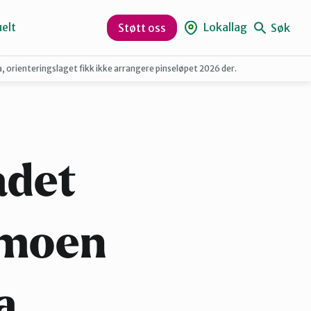
elt
Lokallag
Søk
Støtt oss
 orienteringslaget fikk ikke arrangere pinseløpet 2026 der.
Hole og Ringerike
Numedal
ådet
dmoen
a,