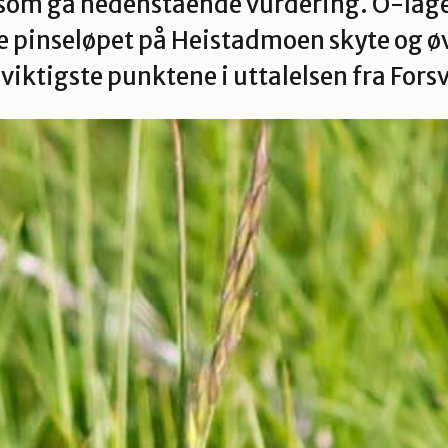
som ga nedenstående vurdering. O-laget
e pinseløpet på Heistadmoen skyte og ø
 viktigste punktene i uttalelsen fra For