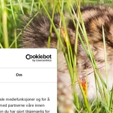
Om
iale mediefunksjoner og for å
 med partnerne våre innen
u har gjort tilgjengelig for