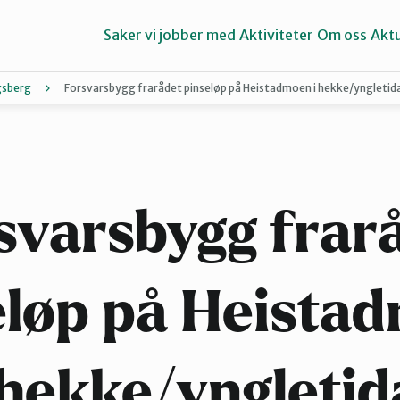
Saker vi jobber med
Aktiviteter
Om oss
Aktu
sberg
Forsvarsbygg frarådet pinseløp på Heistadmoen i hekke/yngletida,
Hallingdal
Lier
svarsbygg frar
eløp på Heista
 hekke/yngletid