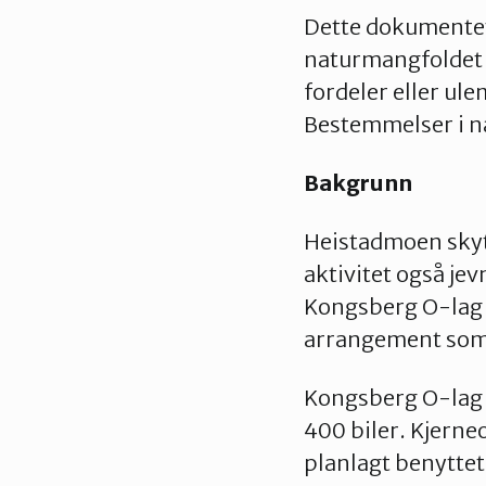
Dette dokumentet
naturmangfoldet p
fordeler eller ul
Bestemmelser i na
Bakgrunn
Heistadmoen skyte-
aktivitet også jev
Kongsberg O-lag g
arrangement som g
Kongsberg O-lag 
400 biler. Kjern
planlagt benytte