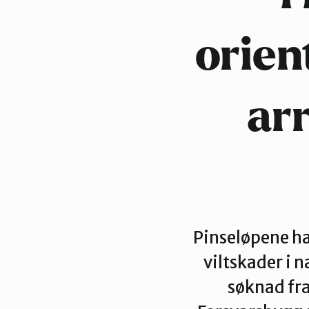
orien
ar
Pinseløpene har
viltskader i 
søknad fr