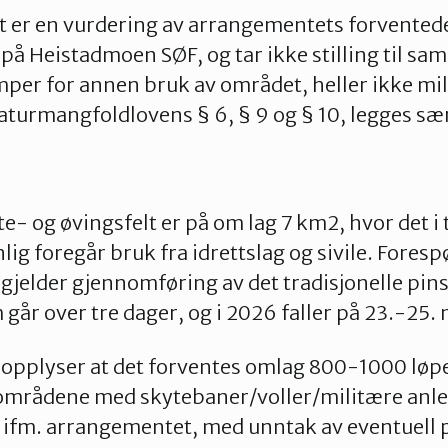
 er en vurdering av arrangementets forventede
å Heistadmoen SØF, og tar ikke stilling til s
emper for annen bruk av området, heller ikke mi
turmangfoldlovens § 6, § 9 og § 10, legges særs
 og øvingsfelt er på om lag 7 km2, hvor det i ti
nlig foregår bruk fra idrettslag og sivile. Foresp
jelder gjennomføring av det tradisjonelle pins
år over tre dager, og i 2026 faller på 23.-25.
opplyser at det forventes omlag 800-1000 løpe
eområdene med skytebaner/voller/militære anle
t ifm. arrangementet, med unntak av eventuell 