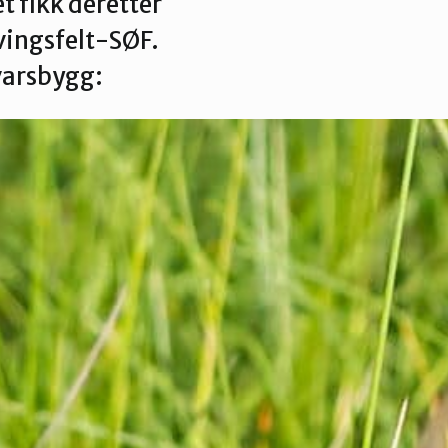
 fikk deretter
vingsfelt-SØF.
svarsbygg: