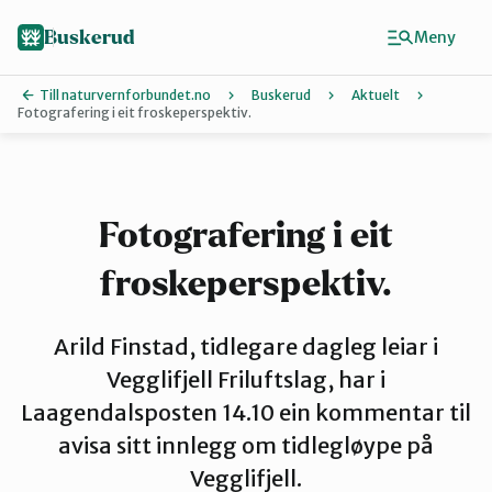
Hopp
til
Buskerud
Meny
hovedinnhold
Till naturvernforbundet.no
Buskerud
Aktuelt
Fotografering i eit froskeperspektiv.
Finn ditt lokallag
Drammen
Fotografering i eit
froskeperspektiv.
Hallingdal
Arild Finstad, tidlegare dagleg leiar i
Hole og Ringerike
Vegglifjell Friluftslag, har i
Laagendalsposten 14.10 ein kommentar til
avisa sitt innlegg om tidlegløype på
Kongsberg
Vegglifjell.