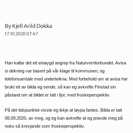
Lier
By
Kjell Arild Dokka
Numedal
17.10.2020 07:47
Øvre Eiker
Han kallar det eit einøygd angrep fra Naturvernforbundet. Avisa
si dekning var basert på vår klage til kommunen, og
telefonsamtale med underteikna. Med forbehold om at avisa har
brukt eit av bilda eg sende, så kan eg avkrefte Finstad sin
påstand om at bildet er tatt i fjor, med froskeperspektiv.
På det tidspunktet visste eg ikkje at løypa fantes. Bilda er tatt
08.09.2020, av meg, og eg kan avkrefte at eg prøvde meg på
noko så krevjande som froskeperspektiv.