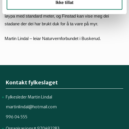
Ikke tillat
Me håpar at kommunen inviterer til ei befaring, så kan me måle
løypa med standard meter, og Finstad kan vise meg dei
stadane der dei har brukt duk for å ta vare på myr.
Martin Lindal – leiar Naturvernforbundet i Buskerud.
Kontakt fylkeslaget
Fylkesleder Martin Lindal
martinlindal@hotmail.com
996 04 555
Organisasjons# 970492283