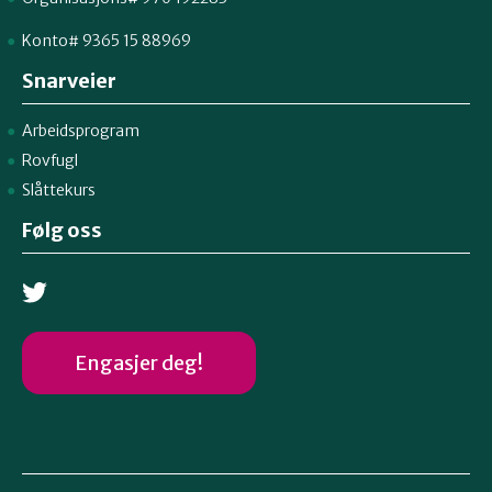
Konto# 9365 15 88969
Snarveier
Arbeidsprogram
Rovfugl
Slåttekurs
Følg oss
Engasjer deg!