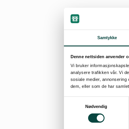
Samtykke
By
Kjell Arild Dok
15.02.2021 14:53
Denne nettsiden anvender c
Vi bruker informasjonskapsler
analysere trafikken vår. Vi 
sosiale medier, annonsering 
dem, eller som de har samlet
Eiendommen inne
lokaliteten er vur
Samtykkevalg
Nødvendig
Brevet kan lastes