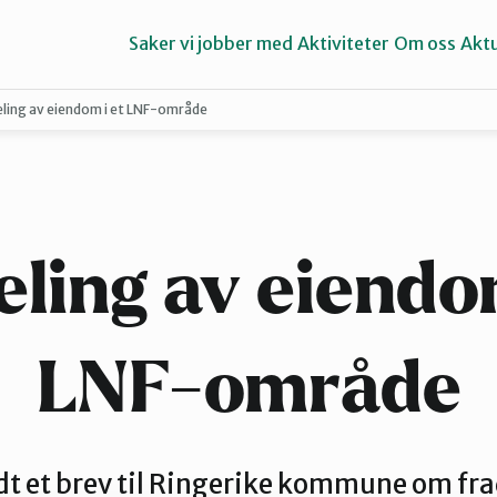
Saker vi jobber med
Aktiviteter
Om oss
Aktu
eling av eiendom i et LNF-område
Hallingdal
Lier
eling av eiendom
LNF-område
dt et brev til Ringerike kommune om fra