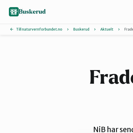
Hopp
til
Buskerud
hovedinnhold
Till naturvernforbundet.no
Buskerud
Aktuelt
Frad
Drammen
Kongsberg
Frad
Øvre Eiker
NiB har sen