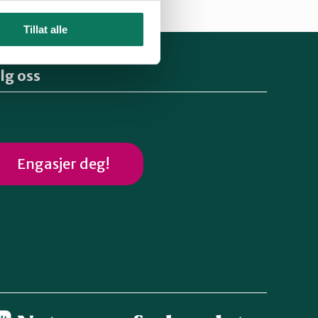
Tillat alle
lg oss
Engasjer deg!