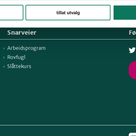
tillat utvalg
Snarveier
Fø
Arbeidsprogram
Rovfugl
Slåttekurs