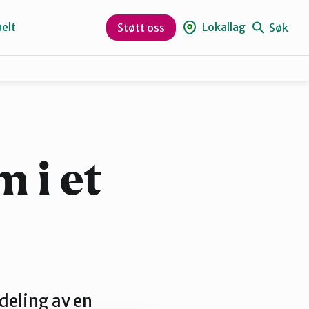
elt
Lokallag
Søk
Støtt oss
Hole og Ringerike
Numedal
 i et
deling av en