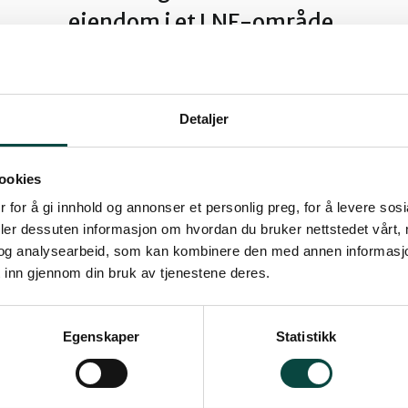
eiendom i et LNF-område.
Detaljer
ka
ookies
 for å gi innhold og annonser et personlig preg, for å levere sos
deler dessuten informasjon om hvordan du bruker nettstedet vårt,
og analysearbeid, som kan kombinere den med annen informasjon d
 inn gjennom din bruk av tjenestene deres.
holder naturtypen åpen grunnlendt kalkmark
dert som svært viktig (verdi A).
Egenskaper
Statistikk
 ned fra rammen til høyre.