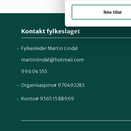
Ikke tillat
Kontakt fylkeslaget
Fylkesleder Martin Lindal
martinlindal@hotmail.com
996 04 555
Organisasjons# 970492283
Konto# 9365 15 88969