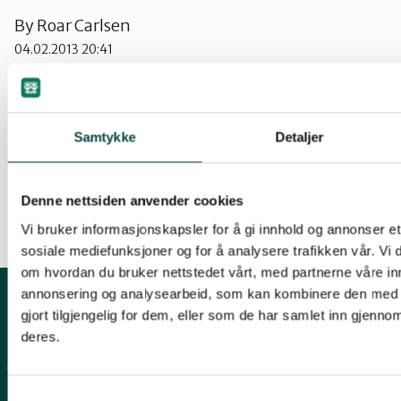
By
Roar Carlsen
04.02.2013 20:41
Naturvernforbundet i Buskerud fraråder at det
Samtykke
Detaljer
innvilges konsesjon for å bygge ut Godfarfoss til
kraftformål.
Denne nettsiden anvender cookies
Vi bruker informasjonskapsler for å gi innhold og annonser et 
sosiale mediefunksjoner og for å analysere trafikken vår. Vi
om hvordan du bruker nettstedet vårt, med partnerne våre in
annonsering og analysearbeid, som kan kombinere den med 
gjort tilgjengelig for dem, eller som de har samlet inn gjenno
Kontakt fylkeslaget
deres.
Fylkesleder Martin Lindal
martinlindal@hotmail.com
Samtykkevalg