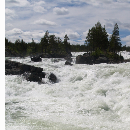
Lier
Numedal
Øvre Eiker