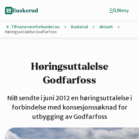
Hopp
til
Buskerud
Meny
hovedinnhold
Till naturvernforbundet.no
Buskerud
Aktuelt
Høringsuttalelse Godfarfoss
Finn ditt lokallag
Drammen
Høringsuttalelse
Godfarfoss
Hallingdal
NiB sendte i juni 2012 en høringsuttalelse i
Hole og Ringerike
forbindelse med konsesjonssøknad for
utbygging av Godfarfoss
Kongsberg