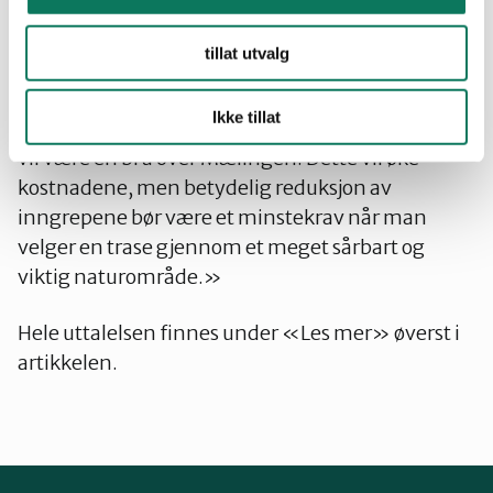
kompensere for de skader som følge av
samferdselsplanene. Dette kan gjøres i form
tillat utvalg
økologisk kompensasjon som restaurering.
Ikke tillat
Det minst skadelige alternativet for naturmiljøet
vil være en bru over Mælingen. Dette vil øke
kostnadene, men betydelig reduksjon av
inngrepene bør være et minstekrav når man
velger en trase gjennom et meget sårbart og
viktig naturområde.»
Hele uttalelsen finnes under «Les mer» øverst i
artikkelen.