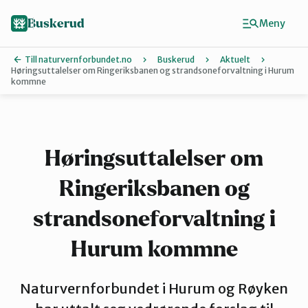
Hopp
til
Buskerud
Meny
hovedinnhold
Till naturvernforbundet.no
Buskerud
Aktuelt
Høringsuttalelser om Ringeriksbanen og strandsoneforvaltning i Hurum
kommne
Finn ditt lokallag
Drammen
Høringsuttalelser om
Hallingdal
Ringeriksbanen og
strandsoneforvaltning i
Hole og Ringerike
Hurum kommne
Kongsberg
Naturvernforbundet i Hurum og Røyken