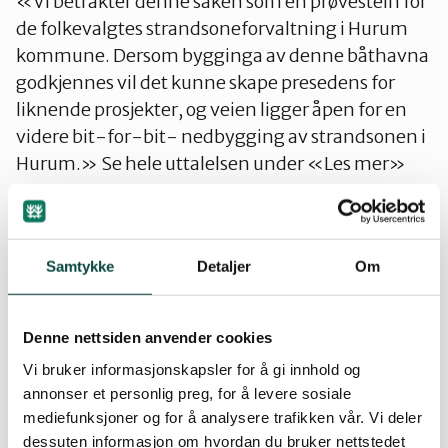
«Vi betrakter denne saken som en prøvestein for
de folkevalgtes strandsoneforvaltning i Hurum
kommune. Dersom bygginga av denne båthavna
godkjennes vil det kunne skape presedens for
liknende prosjekter, og veien ligger åpen for en
videre bit-for-bit- nedbygging av strandsonen i
Hurum.» Se hele uttalelsen under «Les mer»
Forum for Natur og Friluftsliv i Buskerud har 16.
januar 2017 sendt «Høringsuttalelse til
Planprogram for Ringeriksbanen og E16
Samtykke
Detaljer
Om
Høgkastet-Hønefoss» til Bane NOR. Her heter
det bl.a. om «Inngrepet i Ramsar området:
Denne nettsiden anvender cookies
Ramsar-sekretariatet var på befaring på
Vi bruker informasjonskapsler for å gi innhold og
Hole/Ringerike sommeren 2015. Deres rapport er
annonser et personlig preg, for å levere sosiale
tydelig på områdets verdier og er kritisk til at det
mediefunksjoner og for å analysere trafikken vår. Vi deler
på det daværende tidspunktet bare forelå tre
dessuten informasjon om hvordan du bruker nettstedet