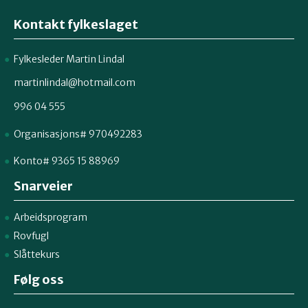
Kontakt fylkeslaget
Fylkesleder Martin Lindal
martinlindal@hotmail.com
996 04 555
Organisasjons# 970492283
Konto# 9365 15 88969
Snarveier
Arbeidsprogram
Rovfugl
Slåttekurs
Følg oss