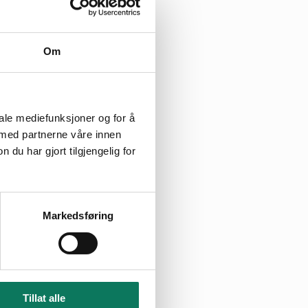
Om
iale mediefunksjoner og for å
, i regi av
 med partnerne våre innen
 ansvarlige.
u har gjort tilgjengelig for
tand,
Feltaktiviteten
tidligere år.
Markedsføring
00.
nskap til 18
bservert jaktfalk
Tillat alle
s som