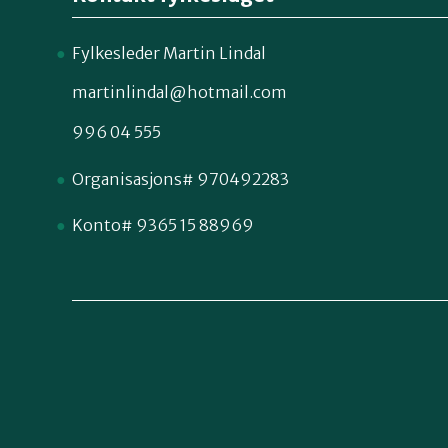
Fylkesleder Martin Lindal
martinlindal@hotmail.com
996 04 555
Organisasjons# 970492283
Konto# 9365 15 88969