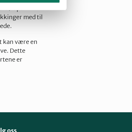
forsøk på
ekkinger med til
ede.
et kan være en
ave. Dette
rtene er
lg oss