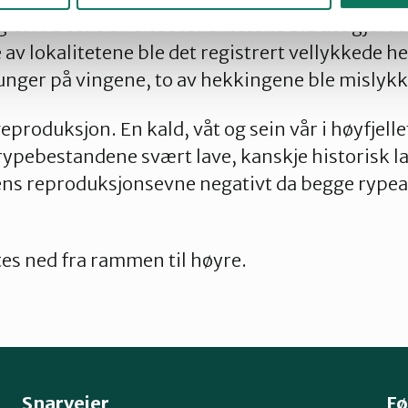
er. På seks av disse lokalitetene ble det gjort 
 av lokalitetene ble det registrert vellykkede h
nger på vingene, to av hekkingene ble mislykk
eproduksjon. En kald, våt og sein vår i høyfjell
r rypebestandene svært lave, kanskje historisk l
kens reproduksjonsevne negativt da begge rypea
es ned fra rammen til høyre.
Snarveier
Fø