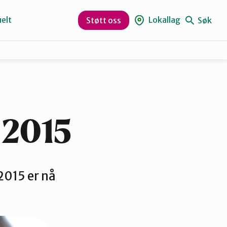
elt
Lokallag
Søk
Støtt oss
Hole og Ringerike
Numedal
 2015
2015 er nå