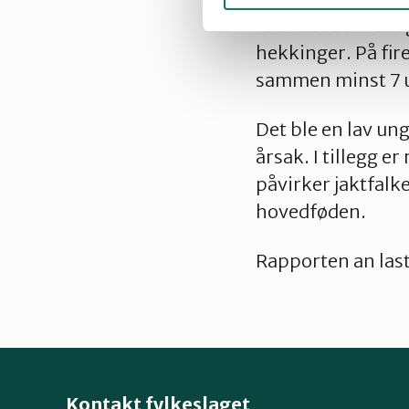
revirhevdende fugl
hekkinger. På fire
sammen minst 7 u
Det ble en lav ung
årsak. I tillegg e
påvirker jaktfal
hovedføden.
Rapporten an last
Kontakt fylkeslaget