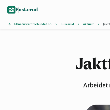
Hopp
til
Buskerud
hovedinnhold
Till naturvernforbundet.no
Buskerud
Aktuelt
Jaktf
Drammen
Kongsberg
Jakt
Øvre Eiker
Arbeidet 