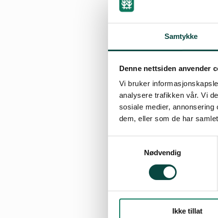
By
Kjell Arild Dok
21.04.2016 08:34
Samtykke
Denne nettsiden anvender c
Vi bruker informasjonskapsler
Det ble også i 201
analysere trafikken vår. Vi 
Rovfuglgruppa i N
sosiale medier, annonsering 
Arbeidet har i ho
dem, eller som de har samlet
hekkeresultater os
Samtykkevalg
har i stor grad v
Nødvendig
Prosjektet ble st
Det ble ikke funne
konkrete lokalite
Ikke tillat
på 12 lokaliteter.