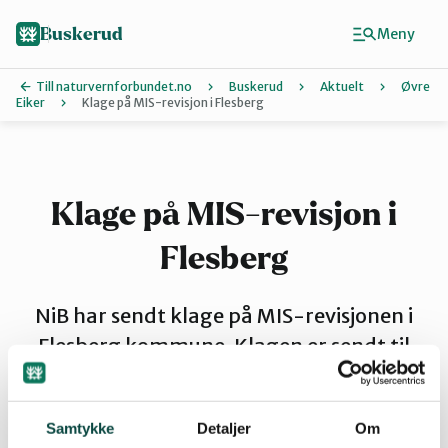
Hopp
til
Buskerud
Meny
hovedinnhold
Till naturvernforbundet.no
Buskerud
Aktuelt
Øvre
Eiker
Klage på MIS-revisjon i Flesberg
Finn ditt lokallag
Drammen
Klage på MIS-revisjon i
Flesberg
Hallingdal
NiB har sendt klage på MIS-revisjonen i
Hole og Ringerike
Flesberg kommune. Klagen er sendt til
Intertek Certification AB og DNV GL.
Kongsberg
Samtykke
Detaljer
Om