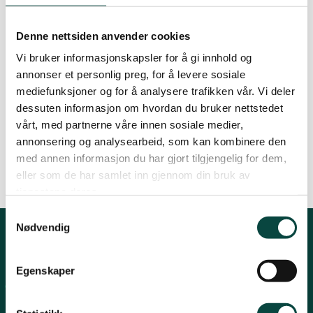
By
Kjell Arild Dokka
Lier
Denne nettsiden anvender cookies
13.04.2021 08:50
| Sist oppdatert: 28.09.2022 08:16
Vi bruker informasjonskapsler for å gi innhold og
Numedal
annonser et personlig preg, for å levere sosiale
mediefunksjoner og for å analysere trafikken vår. Vi deler
NIB mener at MIS-revisjonen i Flesberg ikke er
dessuten informasjon om hvordan du bruker nettstedet
Øvre Eiker
gjennomført i tråd med retningslinjene og mener
vårt, med partnerne våre innen sosiale medier,
den er et brudd på PEFC Norsk Skogstandard.
annonsering og analysearbeid, som kan kombinere den
med annen informasjon du har gjort tilgjengelig for dem,
eller som de har samlet inn gjennom din bruk av
tjenestene deres.
Samtykkevalg
Nødvendig
Kontakt fylkeslaget
Egenskaper
Fylkesleder Martin Lindal
martinlindal@hotmail.com