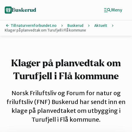
Hopp
til
Buskerud
Meny
hovedinnhold
Till naturvernforbundet.no
Buskerud
Aktuelt
Klager på planvedtak om Turufjell i Flå kommune
Finn ditt lokallag
Drammen
Klager på planvedtak om
Turufjell i Flå kommune
Hallingdal
Norsk Friluftsliv og Forum for natur og
Hole og Ringerike
friluftsliv (FNF) Buskerud har sendt inn en
klage på planvedtaket om utbygging i
Turufjell i Flå kommune.
Kongsberg