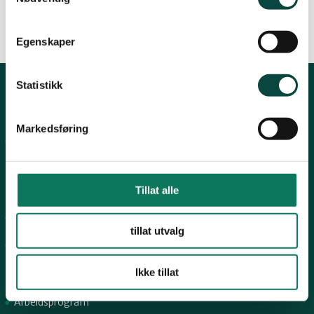
Egenskaper
Statistikk
Kontakt fylkeslaget
Markedsføring
Fylkesleder Martin Lindal
martinlindal@hotmail.com
996 04 555
Tillat alle
Organisasjons# 970492283
tillat utvalg
Konto# 9365 15 88969
Snarveier
Ikke tillat
Arbeidsprogram