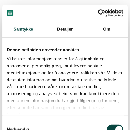
Lier
By
Kjell Arild Dokka
22.09.2017 06:53
Samtykke
Detaljer
Om
Numedal
Denne nettsiden anvender cookies
Øvre Eiker
Klagerne mener vedtaket er i strid med nasjonale
Vi bruker informasjonskapsler for å gi innhold og
mål og interesser for arealforvaltningen.
annonser et personlig preg, for å levere sosiale
Fylkesmannen har også kommet med sterke
mediefunksjoner og for å analysere trafikken vår. Vi deler
innvendinger mot planene.
dessuten informasjon om hvordan du bruker nettstedet
vårt, med partnerne våre innen sosiale medier,
I en pressemelding om grunnlaget for klagen,
annonsering og analysearbeid, som kan kombinere den
understreker FNF at de er sterkt bekymret for den
med annen informasjon du har gjort tilgjengelig for dem,
massive hytteutbyggingen i Buskerud.
eller som de har samlet inn gjennom din bruk av
tjenestene deres.
Les klagen og pressemeldingen her. Se også
Samtykkevalg
oppslag om saken tidligere, lagt ut 16.06.2017.
Nødvendig