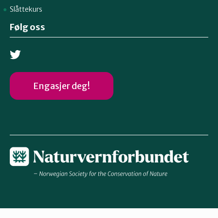
Slåttekurs
Følg oss
Engasjer deg!