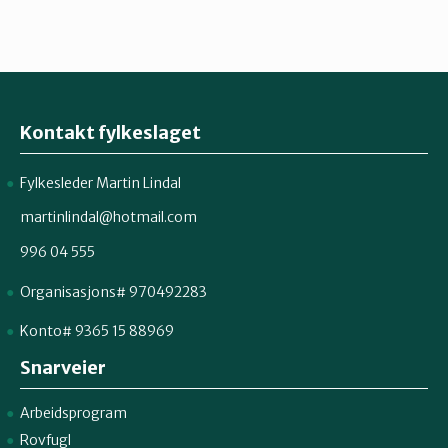
Kontakt fylkeslaget
Fylkesleder Martin Lindal
martinlindal@hotmail.com
996 04 555
Organisasjons# 970492283
Konto# 9365 15 88969
Snarveier
Arbeidsprogram
Rovfugl