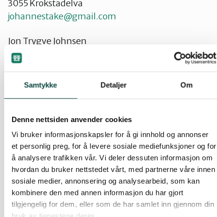
3055 Krokstadelva
johannestake@gmail.com
Jon Trygve Johnsen
Mobil: 938 53 884
Øyaveien 4
3370 Vikersund
Samtykke
Detaljer
Om
gamleveien@hotmail.com
John Tollefsen (vara)
Denne nettsiden anvender cookies
Stibolts gate 51 A
Vi bruker informasjonskapsler for å gi innhold og annonser
3044 Drammen
et personlig preg, for å levere sosiale mediefunksjoner og for
Tlf: 971 63 134
å analysere trafikken vår. Vi deler dessuten informasjon om
biketol@gmail.com
hvordan du bruker nettstedet vårt, med partnerne våre innen
sosiale medier, annonsering og analysearbeid, som kan
kombinere den med annen informasjon du har gjort
Astrid Busengdal
tilgjengelig for dem, eller som de har samlet inn gjennom din
Kreklingveien 20, 3030 Drammen
bruk av tjenestene deres.