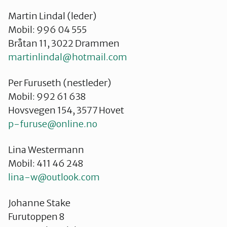
Martin Lindal (leder)
Mobil: 996 04 555
Bråtan 11, 3022 Drammen
martinlindal@hotmail.com
Per Furuseth (nestleder)
Mobil: 992 61 638
Hovsvegen 154, 3577 Hovet
p-furuse@online.no
Lina Westermann
Mobil: 411 46 248
lina-w@outlook.com
Johanne Stake
Furutoppen 8