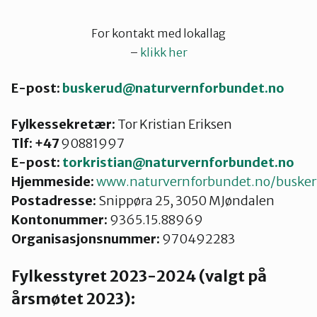
Lier
For kontakt med lokallag
–
klikk her
Numedal
E-post:
buskerud@naturvernforbundet.no
Fylkessekretær:
Øvre Eiker
Tor Kristian Eriksen
Tlf: +47
90881997
E-post:
torkristian@naturvernforbundet.no
Hjemmeside:
www.naturvernforbundet.no/buske
Postadresse:
Snippøra 25, 3050 MJøndalen
Kontonummer:
9365.15.88969
Organisasjonsnummer:
970492283
Fylkesstyret 2023-2024 (valgt på
årsmøtet 2023):