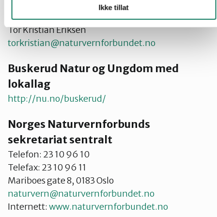
Hjemmesideansvarlig fylkeslaget
Ikke tillat
Tor Kristian Eriksen
torkristian@naturvernforbundet.no
Buskerud Natur og Ungdom med
lokallag
http://nu.no/buskerud/
Norges Naturvernforbunds
sekretariat sentralt
Telefon: 23 10 96 10
Telefax: 23 10 96 11
Mariboes gate 8, 0183 Oslo
naturvern@naturvernforbundet.no
Internett:
www.naturvernforbundet.no