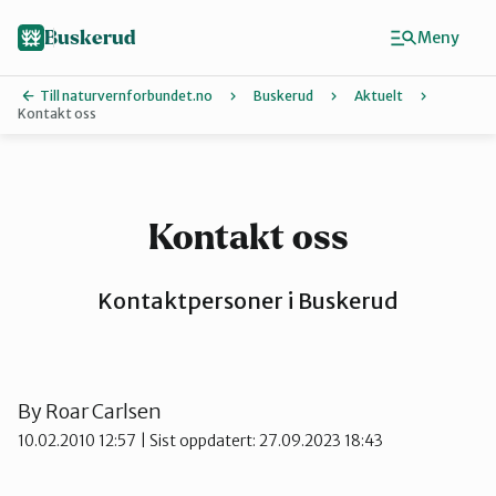
Hopp
til
Buskerud
Meny
hovedinnhold
Till naturvernforbundet.no
Buskerud
Aktuelt
Kontakt oss
Finn ditt lokallag
Drammen
Kontakt oss
Hallingdal
Kontaktpersoner i Buskerud
Hole og Ringerike
By
Roar Carlsen
10.02.2010 12:57
| Sist oppdatert: 27.09.2023 18:43
Kongsberg