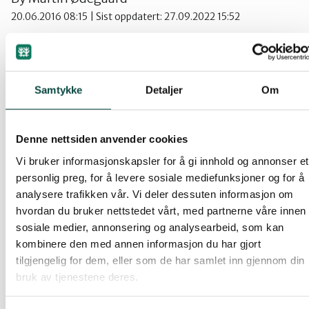
20.06.2016 08:15
| Sist oppdatert: 27.09.2022 15:52
Lier
Numedal
Juryens begrunnelse: Juryen mener at
Samtykke
Detaljer
Om
Naturvernforbundet i Lier gjør en veldig viktig jobb
med å verne om, og å ta vare på verneverdig natur i
Øvre Eiker
Lier. De er svært aktive med sitt engasjement, fra
Denne nettsiden anvender cookies
saker om ivaretakelse av sårbare enkeltarter, behov
Vi bruker informasjonskapsler for å gi innhold og annonser et
for vern av naturområder, til formidling av
personlig preg, for å levere sosiale mediefunksjoner og for å
analysere trafikken vår. Vi deler dessuten informasjon om
viktigheten av å ta vare på vårt biologiske mangfold.
hvordan du bruker nettstedet vårt, med partnerne våre innen
sosiale medier, annonsering og analysearbeid, som kan
Les
kombinere den med annen informasjon du har gjort
mer:
http://www.lier.kommune.no/aktuelt/vinner
tilgjengelig for dem, eller som de har samlet inn gjennom din
av-miljoprisene-2016-er-klare/
bruk av tjenestene deres.