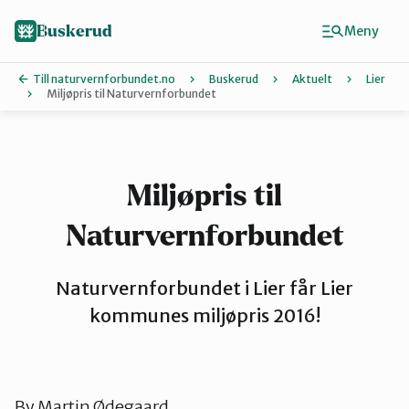
Hopp
til
Buskerud
Meny
hovedinnhold
Till naturvernforbundet.no
Buskerud
Aktuelt
Lier
Miljøpris til Naturvernforbundet
Finn ditt lokallag
Drammen
Miljøpris til
Naturvernforbundet
Hallingdal
Naturvernforbundet i Lier får Lier
Hole og Ringerike
kommunes miljøpris 2016!
Kongsberg
By
Martin Ødegaard